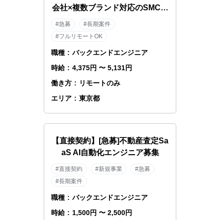
会社×複数ブランド対応のSMCエ
ンジニア
#急募
#長期案件
#フルリモートOK
職種
:
バックエンドエンジニア
時給
:
4,375円 〜 5,131円
働き方
:
リモートのみ
エリア
:
東京都
【直接契約】[急募]不動産査定Sa
aS AI自動化エンジニア募集
#直接契約
#新規事業
#急募
#長期案件
職種
:
バックエンドエンジニア
時給
:
1,500円 〜 2,500円