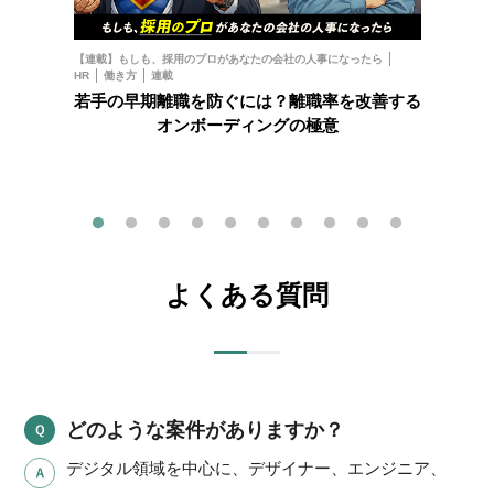
お金
フ
【連載】もしも、採用のプロがあなたの会社の人事になったら
HR
働き方
連載
202
若手の早期離職を防ぐには？離職率を改善する
オンボーディングの極意
よくある質問
どのような案件がありますか？
デジタル領域を中心に、デザイナー、エンジニア、