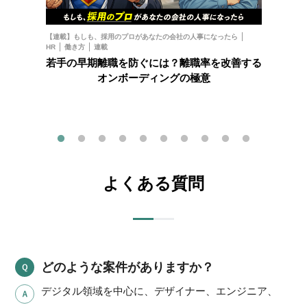
お金
フ
【連載】もしも、採用のプロがあなたの会社の人事になったら
HR
働き方
連載
202
若手の早期離職を防ぐには？離職率を改善する
オンボーディングの極意
よくある質問
どのような案件がありますか？
デジタル領域を中心に、デザイナー、エンジニア、