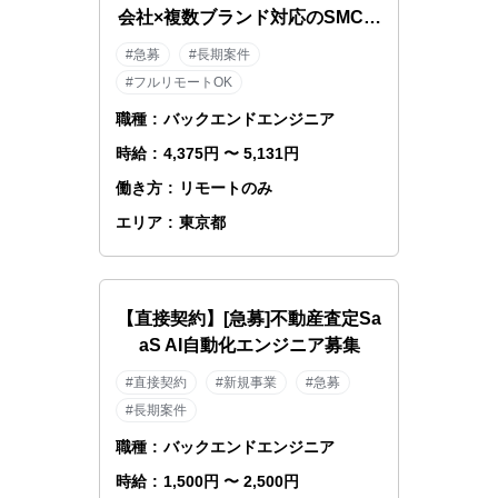
会社×複数ブランド対応のSMCエ
ンジニア
#急募
#長期案件
#フルリモートOK
職種
:
バックエンドエンジニア
時給
:
4,375円 〜 5,131円
働き方
:
リモートのみ
エリア
:
東京都
【直接契約】[急募]不動産査定Sa
aS AI自動化エンジニア募集
#直接契約
#新規事業
#急募
#長期案件
職種
:
バックエンドエンジニア
時給
:
1,500円 〜 2,500円