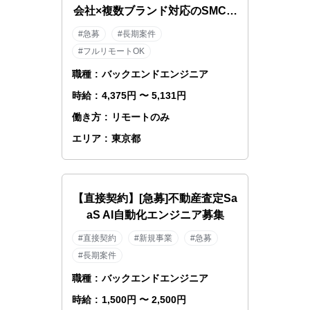
会社×複数ブランド対応のSMCエ
ンジニア
#急募
#長期案件
#フルリモートOK
職種
:
バックエンドエンジニア
時給
:
4,375円 〜 5,131円
働き方
:
リモートのみ
エリア
:
東京都
【直接契約】[急募]不動産査定Sa
aS AI自動化エンジニア募集
#直接契約
#新規事業
#急募
#長期案件
職種
:
バックエンドエンジニア
時給
:
1,500円 〜 2,500円