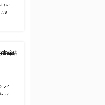
ますの
くださ
約書締結
ンライ
結しま