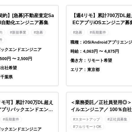
契約】[急募]不動産査定Sa
【週4リモ】累計700万DL
 AI自動化エンジニア募集
ECアプリiOSエンジニア募
約
#新規事業
#急募
#急募
#長期案件
件
職種
:
iOS/Androidアプリエン
バックエンドエンジニア
時給
:
4,063円 〜 4,875円
,500円 〜 2,500円
働き方
:
リモート希望
出社希望
エリア
:
東京都
千葉県
リモ可】累計700万DL超え
＜業務委託／正社員登用◎＞
アプリバックエンドエンジ
イルエンジニア／ 100％自
ニア募集！
◆スポーツ×AI◆野球テック
#長期案件
#スタートアップ
#正社員募集
／MLB・NPB導入
#フルリモートOK
バックエンドエンジニア