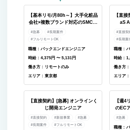
【基本リモ/月80h～】大手化粧品
【直接
会社×複数ブランド対応のSMCエ
aS
ンジニア
#急募
#長期案件
#直接契
#フルリモートOK
#長期案
職種
:
バックエンドエンジニア
職種
:
時給
:
4,375円 〜 5,131円
時給
:
1
働き方
:
リモートのみ
働き方
:
エリア
:
東京都
エリア
:
【直接契約】[急募] オンラインく
【週4
じ開発エンジニア
のEC
#直接契約
#新規事業
#急募
#急募
#長期案件
#フルリモートOK
職種
: