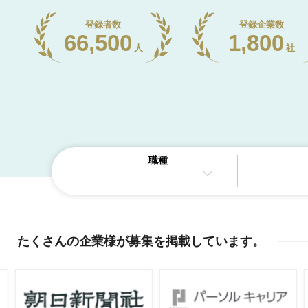
登録者数
登録企業数
66,500
1,800
人
社
職種
たくさんの企業様が
募集を掲載しています
。