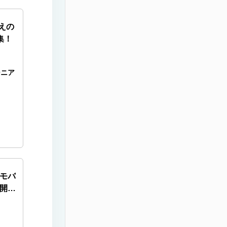
超えの
集！
ジニア
モバ
社開発
企業