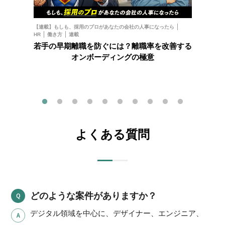
お金
フ
【連載】もしも、採用のプロがあなたの会社の人事になったら
HR
働き方
連載
202
若手の早期離職を防ぐには？離職率を改善する
オンボーディングの極意
よくある質問
どのような案件がありますか？
デジタル領域を中心に、デザイナー、エンジニア、