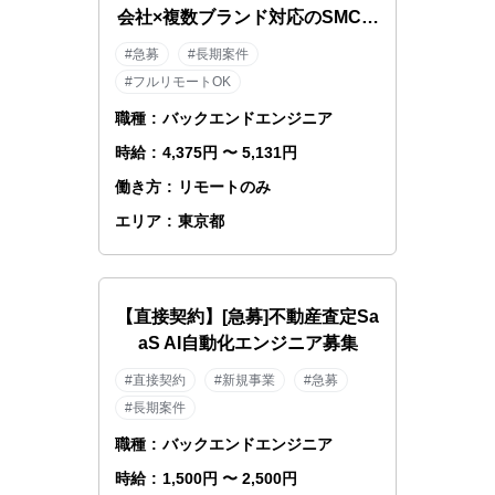
会社×複数ブランド対応のSMCエ
ンジニア
#急募
#長期案件
#フルリモートOK
職種
:
バックエンドエンジニア
時給
:
4,375円 〜 5,131円
働き方
:
リモートのみ
エリア
:
東京都
【直接契約】[急募]不動産査定Sa
aS AI自動化エンジニア募集
#直接契約
#新規事業
#急募
#長期案件
職種
:
バックエンドエンジニア
時給
:
1,500円 〜 2,500円