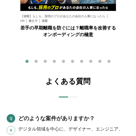
お金
フ
【連載】もしも、採用のプロがあなたの会社の人事になったら
HR
働き方
連載
202
若手の早期離職を防ぐには？離職率を改善する
オンボーディングの極意
よくある質問
どのような案件がありますか？
デジタル領域を中心に、デザイナー、エンジニア、