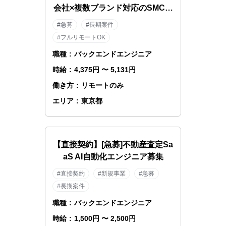
会社×複数ブランド対応のSMCエ
ンジニア
#急募
#長期案件
#フルリモートOK
職種
:
バックエンドエンジニア
時給
:
4,375円 〜 5,131円
働き方
:
リモートのみ
エリア
:
東京都
【直接契約】[急募]不動産査定Sa
aS AI自動化エンジニア募集
#直接契約
#新規事業
#急募
#長期案件
職種
:
バックエンドエンジニア
時給
:
1,500円 〜 2,500円