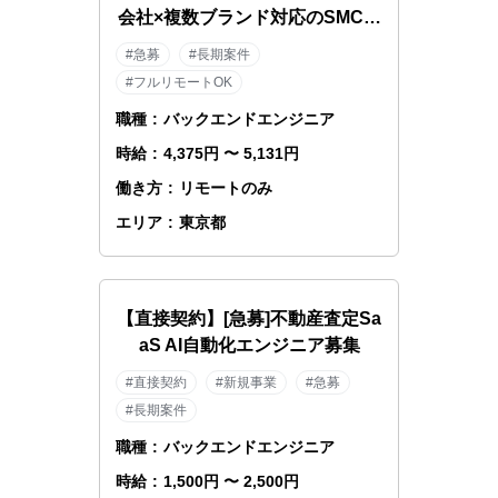
会社×複数ブランド対応のSMCエ
ンジニア
#急募
#長期案件
#フルリモートOK
職種
:
バックエンドエンジニア
時給
:
4,375円 〜 5,131円
働き方
:
リモートのみ
エリア
:
東京都
【直接契約】[急募]不動産査定Sa
aS AI自動化エンジニア募集
#直接契約
#新規事業
#急募
#長期案件
職種
:
バックエンドエンジニア
時給
:
1,500円 〜 2,500円