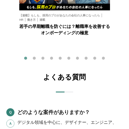
お金
フ
【連載】もしも、採用のプロがあなたの会社の人事になったら
HR
働き方
連載
202
若手の早期離職を防ぐには？離職率を改善する
オンボーディングの極意
よくある質問
どのような案件がありますか？
デジタル領域を中心に、デザイナー、エンジニア、