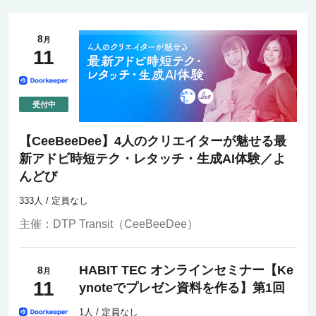
8
月
11
【CeeBeeDee】4人のクリエイターが魅せる最
新アドビ時短テク・レタッチ・生成AI体験／よ
んどび
333人 / 定員なし
主催：
DTP Transit（CeeBeeDee）
HABIT TEC オンラインセミナー【Ke
8
月
11
ynoteでプレゼン資料を作る】第1回
1人 / 定員なし