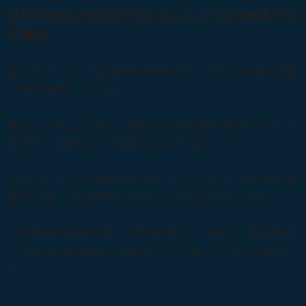
移行手段の比較と移行をきっかけにしたDX推進手法
の解説
本セミナーでは、SharePoint Server2016・2019からの移行手段
の比較を解説いたします。
移行ツールだけではなく、移行における準備や実行のリソース
確保まで、要件に応じた事例を踏まえて紹介いたします。
あわせて、ただ単に移行対応を行うだけではなく、Power Platf
ormを活用したDX推進手法もあわせてお伝えいたします。
SharePoint Server2016・2019を利用している方や、SharePoint
を活用したDX推進手法を知りたい方へ特におすすめの内容で
す。