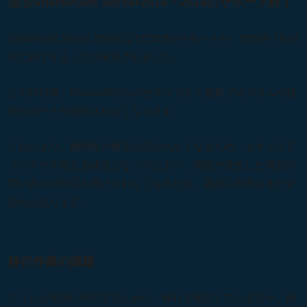
迫るSharePoint Server2016・2019のサポート終了
SharePoint Server 2016および2019のサポートが、2026年7月14
日に終了することが発表されました。
この日以降、Microsoftからのセキュリティ更新プログラムや技
術サポートが提供されなくなります。
これにより、脆弱性の修正が行われなくなるため、セキュリテ
ィリスクを抱える状況となってしまい、問題が発生した場合の
問い合わせ対応も受けられなくなるため、運用に支障をきたす
恐れがあります。
移行作業の課題
こうした状況に対応するために、移行を検討している方や、検