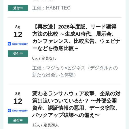
主催：
HABIT TEC
【再放送】2026年度版、リード獲得
8
月
12
方法の比較 ～生成AI時代、展示会、
カンファレンス、比較広告、ウェビナ
ーなどを徹底比較～
0人 / 定員なし
主催：
マジセミ×ビジネス（デジタルとの
新たな出会いと体験）
変わるランサムウェア攻撃、企業の対
8
月
12
策は追いついているか？ 〜外部公開
資産、認証情報の悪用、データ窃取、
バックアップ破壊への備え〜
12人 / 定員20人