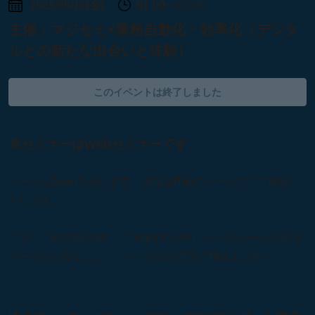
2025/05/16(金)
01:00
〜02:00
主催：
マジセミ×業務自動化・効率化（デジタ
ルとの新たな出会いと体験）
このイベントは終了しました
本セミナーはWebセミナーです
ツールはZoomを使います。URLは直前にメールにてご連絡い
たします。
なお、「osslabo.com」「majisemi.com」からのメールが迷惑
メールとならないよう、メールの設定をご確認ください。