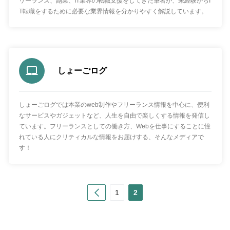
リーランス、副業、IT業界の転職支援をしてきた筆者が、未経験からI
T転職をするために必要な業界情報を分かりやすく解説しています。
しょーごログ
しょーごログでは本業のweb制作やフリーランス情報を中心に、便利
なサービスやガジェットなど、人生を自由で楽しくする情報を発信し
ています。フリーランスとしての働き方、Webを仕事にすることに憧
れている人にクリティカルな情報をお届けする、そんなメディアで
す！
Prev
1
2