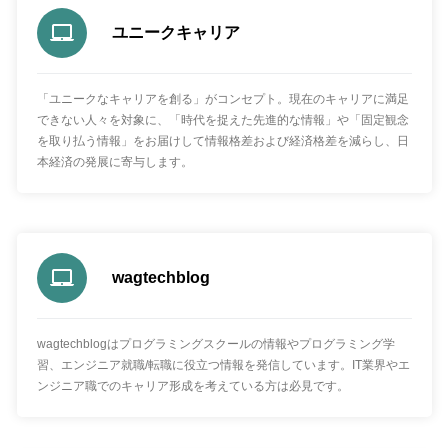
ユニークキャリア
「ユニークなキャリアを創る」がコンセプト。現在のキャリアに満足
できない人々を対象に、「時代を捉えた先進的な情報」や「固定観念
を取り払う情報」をお届けして情報格差および経済格差を減らし、日
本経済の発展に寄与します。
wagtechblog
wagtechblogはプログラミングスクールの情報やプログラミング学
習、エンジニア就職/転職に役立つ情報を発信しています。IT業界やエ
ンジニア職でのキャリア形成を考えている方は必見です。