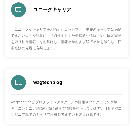
ユニークキャリア
「ユニークなキャリアを創る」がコンセプト。現在のキャリアに満足
できない人々を対象に、「時代を捉えた先進的な情報」や「固定観念
を取り払う情報」をお届けして情報格差および経済格差を減らし、日
本経済の発展に寄与します。
wagtechblog
wagtechblogはプログラミングスクールの情報やプログラミング学
習、エンジニア就職/転職に役立つ情報を発信しています。IT業界やエ
ンジニア職でのキャリア形成を考えている方は必見です。