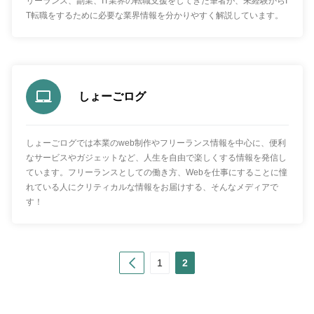
リーランス、副業、IT業界の転職支援をしてきた筆者が、未経験からI
T転職をするために必要な業界情報を分かりやすく解説しています。
しょーごログ
しょーごログでは本業のweb制作やフリーランス情報を中心に、便利
なサービスやガジェットなど、人生を自由で楽しくする情報を発信し
ています。フリーランスとしての働き方、Webを仕事にすることに憧
れている人にクリティカルな情報をお届けする、そんなメディアで
す！
Prev
1
2