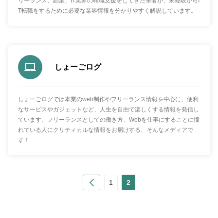
リーランス、副業、IT業界の転職支援をしてきた筆者が、未経験からI
T転職をするために必要な業界情報を分かりやすく解説しています。
しょーごログ
しょーごログでは本業のweb制作やフリーランス情報を中心に、便利
なサービスやガジェットなど、人生を自由で楽しくする情報を発信し
ています。フリーランスとしての働き方、Webを仕事にすることに憧
れている人にクリティカルな情報をお届けする、そんなメディアで
す！
Prev
1
2