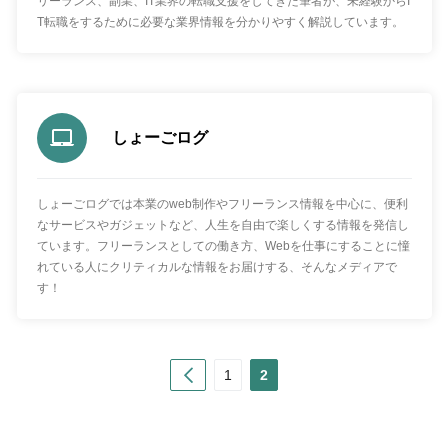
リーランス、副業、IT業界の転職支援をしてきた筆者が、未経験からI
T転職をするために必要な業界情報を分かりやすく解説しています。
しょーごログ
しょーごログでは本業のweb制作やフリーランス情報を中心に、便利
なサービスやガジェットなど、人生を自由で楽しくする情報を発信し
ています。フリーランスとしての働き方、Webを仕事にすることに憧
れている人にクリティカルな情報をお届けする、そんなメディアで
す！
Prev
1
2