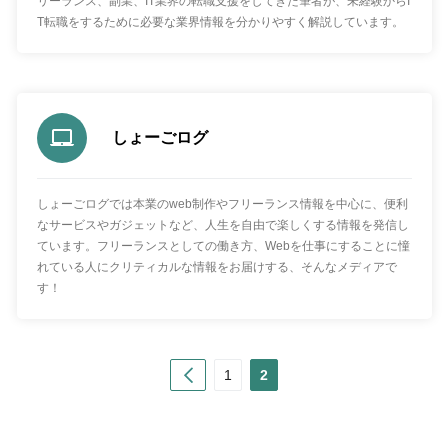
リーランス、副業、IT業界の転職支援をしてきた筆者が、未経験からI
T転職をするために必要な業界情報を分かりやすく解説しています。
しょーごログ
しょーごログでは本業のweb制作やフリーランス情報を中心に、便利
なサービスやガジェットなど、人生を自由で楽しくする情報を発信し
ています。フリーランスとしての働き方、Webを仕事にすることに憧
れている人にクリティカルな情報をお届けする、そんなメディアで
す！
Prev
1
2