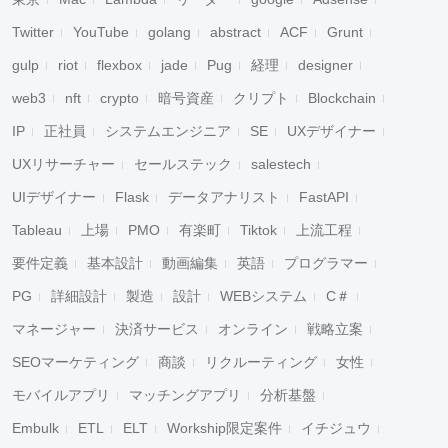
Twitter
YouTube
golang
abstract
ACF
Grunt
gulp
riot
flexbox
jade
Pug
経理
designer
web3
nft
crypto
暗号資産
クリプト
Blockchain
IP
正社員
システムエンジニア
SE
UXデザイナー
UXリサーチャー
セールステック
salestech
UIデザイナー
Flask
データアナリスト
FastAPI
Tableau
上場
PMO
有楽町
Tiktok
上流工程
要件定義
基本設計
動画編集
英語
プログラマー
PG
詳細設計
製造
設計
WEBシステム
C＃
マネージャー
決済サービス
オンライン
戦略立案
SEOマーケティング
商談
リクルーティング
女性
モバイルアプリ
マッチングアプリ
分析基盤
Embulk
ETL
ELT
Workship限定案件
イチジュウ