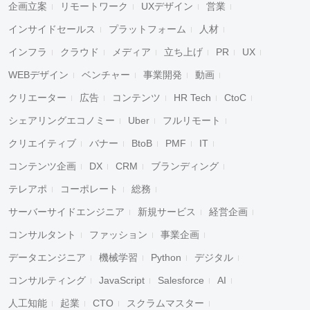
企画立案
リモートワーク
UXデザイン
営業
インサイドセールス
プラットフォーム
人材
インフラ
クラウド
メディア
立ち上げ
PR
UX
WEBデザイン
ベンチャー
事業開発
動画
クリエーター
広告
コンテンツ
HR Tech
CtoC
シェアリングエコノミー
Uber
フルリモート
クリエイティブ
バナー
BtoB
PMF
IT
コンテンツ企画
DX
CRM
ブランディング
テレアポ
コーポレート
総務
サーバーサイドエンジニア
新規サービス
経営企画
コンサルタント
ファッション
事業企画
データエンジニア
機械学習
Python
デジタル
コンサルティング
JavaScript
Salesforce
AI
人工知能
起業
CTO
スクラムマスター