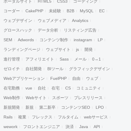
ポータルサイト
HTML5
CSS3
コーディング
コーダー
CakePHP
未経験
B2B
MySQL
EC
ウェブデザイン
ウェブメディア
Analytics
グロースハック
データ分析
リスティング広告
SEM
Adwords
コンテンツ制作
instagram
LP
ランディングページ
ウェブサイト
js
開発
進行管理
アフィリエイト
Sass
メール
0→1
ゼロイチ
自社開発
BIツール
グラフィックデザイン
Webアプリケーション
FuelPHP
自由
ウェブ
在宅勤務
vue
自社
在宅
CS
コミュニティ
Web制作
Webサイト
スポーツ
プレスリリース
新規開発
新規
第二新卒
コンテンツSEO
LPO
Rails
複業
フレックス
フルタイム
webサービス
wework
フロントエンジニア
決済
Java
API