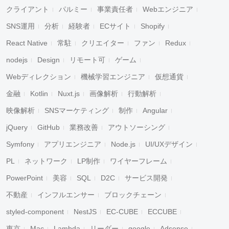
クライアント
パルミー
事業責任者
Webエンジニア
SNS運用
分析
経験者
ECサイト
Shopify
React Native
常駐
クリエイター
ファン
Redux
nodejs
Design
リモート可
ゲーム
Webディレクション
機械学習エンジニア
仮想通貨
金融
Kotlin
Nuxt.js
画像解析
行動解析
映像解析
SNSマーケティング
制作
Angular
jQuery
GitHub
業務改善
アウトソーシング
Symfony
アプリエンジニア
Node.js
UI/UXデザイン
PL
ネットワーク
LP制作
ワイヤーフレーム
PowerPoint
美容
SQL
D2C
サービス開発
不動産
インフルエンサー
ブロックチェーン
styled-component
NestJS
EC-CUBE
ECCUBE
東京
Mac
Lambda
リーダー
google
Adsense