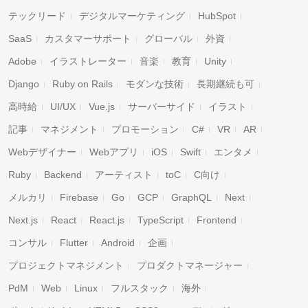
テックリード
デジタルマーケティング
HubSpot
SaaS
カスタマーサポート
グローバル
外資
Adobe
イラストレーター
音楽
教育
Unity
Django
Ruby on Rails
モダンな技術
長期継続も可
高時給
UI/UX
Vue.js
サーバーサイド
イラスト
記事
マネジメント
プロモーション
C#
VR
AR
Webデザイナー
Webアプリ
iOS
Swift
エンタメ
Ruby
Backend
アーティスト
toC
C向け
メルカリ
Firebase
Go
GCP
GraphQL
Next
Next.js
React
React.js
TypeScript
Frontend
コンサル
Flutter
Android
企画
プロジェクトマネジメント
プロダクトマネージャー
PdM
Web
Linux
フルスタック
海外