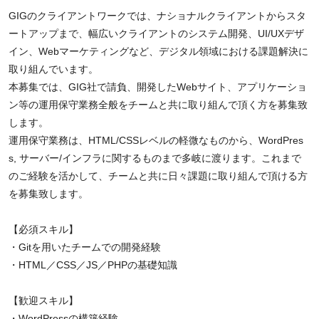
GIGのクライアントワークでは、ナショナルクライアントからスタ
ートアップまで、幅広いクライアントのシステム開発、UI/UXデザ
イン、Webマーケティングなど、デジタル領域における課題解決に
取り組んでいます。
本募集では、GIG社で請負、開発したWebサイト、アプリケーショ
ン等の運用保守業務全般をチームと共に取り組んで頂く方を募集致
します。
運用保守業務は、HTML/CSSレベルの軽微なものから、WordPres
s, サーバー/インフラに関するものまで多岐に渡ります。これまで
のご経験を活かして、チームと共に日々課題に取り組んで頂ける方
を募集致します。
【必須スキル】
・Gitを用いたチームでの開発経験
・HTML／CSS／JS／PHPの基礎知識
【歓迎スキル】
・WordPressの構築経験