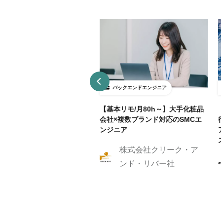
ックエンドエンジニア
バックエンドエンジニア
接契約】データ分析基盤向け
【基本リモ/月80h～】大手化粧品
API開発（Python / FastAP
会社×複数ブランド対応のSMCエ
ンジニア
株式会社クリーク・ア
株式会社Caluck
ンド・リバー社