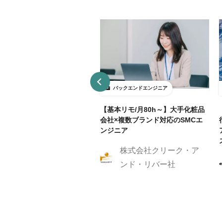
ックエンドエンジニア
バックエンドエンジニア
接契約】データ分析基盤向け
【基本リモ/月80h～】大手化粧品
API開発（Python / FastAP
会社×複数ブランド対応のSMCエ
ンジニア
株式会社クリーク・ア
株式会社Caluck
ンド・リバー社