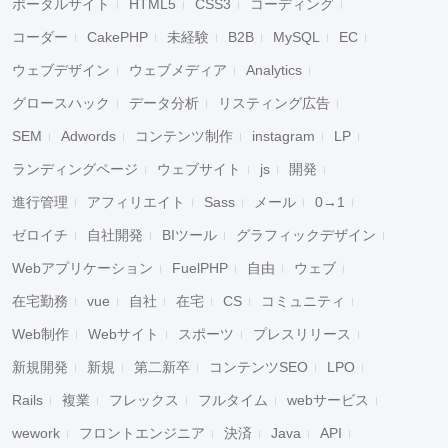
ポータルサイト
HTML5
CSS3
コーディング
コーダー
CakePHP
未経験
B2B
MySQL
EC
ウェブデザイン
ウェブメディア
Analytics
グロースハック
データ分析
リスティング広告
SEM
Adwords
コンテンツ制作
instagram
LP
ランディングページ
ウェブサイト
js
開発
進行管理
アフィリエイト
Sass
メール
0→1
ゼロイチ
自社開発
BIツール
グラフィックデザイン
Webアプリケーション
FuelPHP
自由
ウェブ
在宅勤務
vue
自社
在宅
CS
コミュニティ
Web制作
Webサイト
スポーツ
プレスリリース
新規開発
新規
第二新卒
コンテンツSEO
LPO
Rails
複業
フレックス
フルタイム
webサービス
wework
フロントエンジニア
決済
Java
API