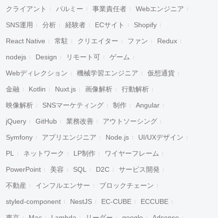
クライアント
パルミー
事業責任者
Webエンジニア
SNS運用
分析
経験者
ECサイト
Shopify
React Native
常駐
クリエイター
ファン
Redux
nodejs
Design
リモート可
ゲーム
Webディレクション
機械学習エンジニア
仮想通貨
金融
Kotlin
Nuxt.js
画像解析
行動解析
映像解析
SNSマーケティング
制作
Angular
jQuery
GitHub
業務改善
アウトソーシング
Symfony
アプリエンジニア
Node.js
UI/UXデザイン
PL
ネットワーク
LP制作
ワイヤーフレーム
PowerPoint
美容
SQL
D2C
サービス開発
不動産
インフルエンサー
ブロックチェーン
styled-component
NestJS
EC-CUBE
ECCUBE
東京
Mac
Lambda
リーダー
google
Adsense