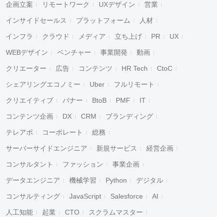
企画立案
リモートワーク
UXデザイン
営業
インサイドセールス
プラットフォーム
人材
インフラ
クラウド
メディア
立ち上げ
PR
UX
WEBデザイン
ベンチャー
事業開発
動画
クリエーター
広告
コンテンツ
HR Tech
CtoC
シェアリングエコノミー
Uber
フルリモート
クリエイティブ
バナー
BtoB
PMF
IT
コンテンツ企画
DX
CRM
ブランディング
テレアポ
コーポレート
総務
サーバーサイドエンジニア
新規サービス
経営企画
コンサルタント
ファッション
事業企画
データエンジニア
機械学習
Python
デジタル
コンサルティング
JavaScript
Salesforce
AI
人工知能
起業
CTO
スクラムマスター