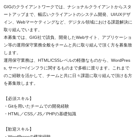
GIGのクライアントワークでは、ナショナルクライアントからスタ
ートアップまで、幅広いクライアントのシステム開発、UI/UXデザ
イン、Webマーケティングなど、デジタル領域における課題解決に
取り組んでいます。
本募集では、GIG社で請負、開発したWebサイト、アプリケーショ
ン等の運用保守業務全般をチームと共に取り組んで頂く方を募集致
します。
運用保守業務は、HTML/CSSレベルの軽微なものから、WordPres
s, サーバー/インフラに関するものまで多岐に渡ります。これまで
のご経験を活かして、チームと共に日々課題に取り組んで頂ける方
を募集致します。
【必須スキル】
・Gitを用いたチームでの開発経験
・HTML／CSS／JS／PHPの基礎知識
【歓迎スキル】
・WordPressの構築経験