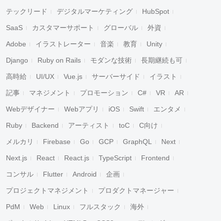
テックリード
デジタルマーケティング
HubSpot
SaaS
カスタマーサポート
グローバル
外資
Adobe
イラストレーター
音楽
教育
Unity
Django
Ruby on Rails
モダンな技術
長期継続も可
高時給
UI/UX
Vue.js
サーバーサイド
イラスト
記事
マネジメント
プロモーション
C#
VR
AR
Webデザイナー
Webアプリ
iOS
Swift
エンタメ
Ruby
Backend
アーティスト
toC
C向け
メルカリ
Firebase
Go
GCP
GraphQL
Next
Next.js
React
React.js
TypeScript
Frontend
コンサル
Flutter
Android
企画
プロジェクトマネジメント
プロダクトマネージャー
PdM
Web
Linux
フルスタック
海外