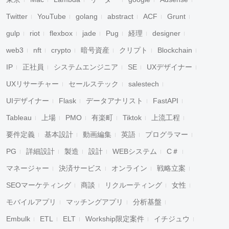
Twitter
YouTube
golang
abstract
ACF
Grunt
gulp
riot
flexbox
jade
Pug
経理
designer
web3
nft
crypto
暗号資産
クリプト
Blockchain
IP
正社員
システムエンジニア
SE
UXデザイナー
UXリサーチャー
セールステック
salestech
UIデザイナー
Flask
データアナリスト
FastAPI
Tableau
上場
PMO
有楽町
Tiktok
上流工程
要件定義
基本設計
動画編集
英語
プログラマー
PG
詳細設計
製造
設計
WEBシステム
C＃
マネージャー
決済サービス
オンライン
戦略立案
SEOマーケティング
商談
リクルーティング
女性
モバイルアプリ
マッチングアプリ
分析基盤
Embulk
ETL
ELT
Workship限定案件
イチジュウ