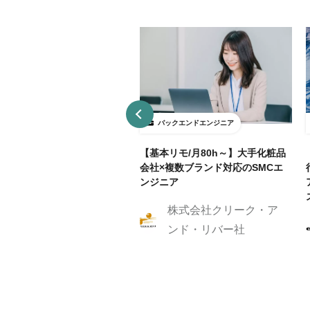
ックエンドエンジニア
バックエンドエンジニア
接契約】データ分析基盤向け
【基本リモ/月80h～】大手化粧品
API開発（Python / FastAP
会社×複数ブランド対応のSMCエ
ンジニア
株式会社クリーク・ア
株式会社Caluck
ンド・リバー社