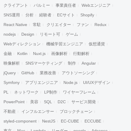
クライアント
パルミー
事業責任者
Webエンジニア
SNS運用
分析
経験者
ECサイト
Shopify
React Native
常駐
クリエイター
ファン
Redux
nodejs
Design
リモート可
ゲーム
Webディレクション
機械学習エンジニア
仮想通貨
金融
Kotlin
Nuxt.js
画像解析
行動解析
映像解析
SNSマーケティング
制作
Angular
jQuery
GitHub
業務改善
アウトソーシング
Symfony
アプリエンジニア
Node.js
UI/UXデザイン
PL
ネットワーク
LP制作
ワイヤーフレーム
PowerPoint
美容
SQL
D2C
サービス開発
不動産
インフルエンサー
ブロックチェーン
styled-component
NestJS
EC-CUBE
ECCUBE
東京
Mac
Lambda
リーダー
google
Adsense