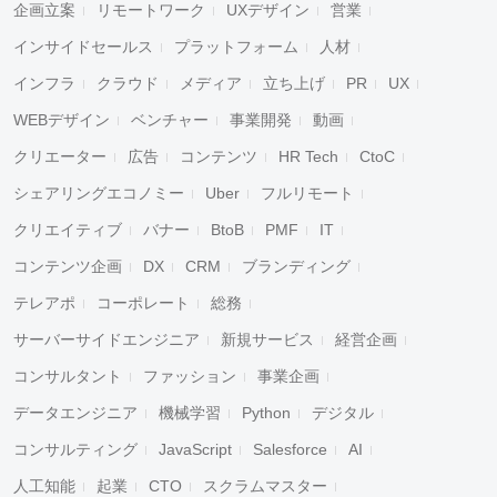
企画立案
リモートワーク
UXデザイン
営業
インサイドセールス
プラットフォーム
人材
インフラ
クラウド
メディア
立ち上げ
PR
UX
WEBデザイン
ベンチャー
事業開発
動画
クリエーター
広告
コンテンツ
HR Tech
CtoC
シェアリングエコノミー
Uber
フルリモート
クリエイティブ
バナー
BtoB
PMF
IT
コンテンツ企画
DX
CRM
ブランディング
テレアポ
コーポレート
総務
サーバーサイドエンジニア
新規サービス
経営企画
コンサルタント
ファッション
事業企画
データエンジニア
機械学習
Python
デジタル
コンサルティング
JavaScript
Salesforce
AI
人工知能
起業
CTO
スクラムマスター