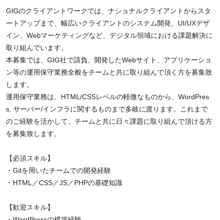
GIGのクライアントワークでは、ナショナルクライアントからスタ
ートアップまで、幅広いクライアントのシステム開発、UI/UXデザ
イン、Webマーケティングなど、デジタル領域における課題解決に
取り組んでいます。
本募集では、GIG社で請負、開発したWebサイト、アプリケーショ
ン等の運用保守業務全般をチームと共に取り組んで頂く方を募集致
します。
運用保守業務は、HTML/CSSレベルの軽微なものから、WordPres
s, サーバー/インフラに関するものまで多岐に渡ります。これまで
のご経験を活かして、チームと共に日々課題に取り組んで頂ける方
を募集致します。
【必須スキル】
・Gitを用いたチームでの開発経験
・HTML／CSS／JS／PHPの基礎知識
【歓迎スキル】
・WordPressの構築経験