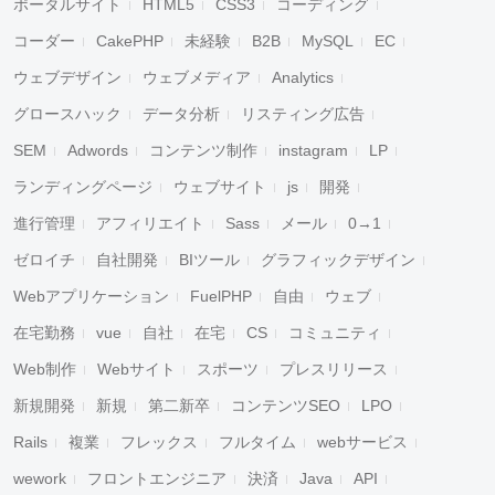
ポータルサイト
HTML5
CSS3
コーディング
コーダー
CakePHP
未経験
B2B
MySQL
EC
ウェブデザイン
ウェブメディア
Analytics
グロースハック
データ分析
リスティング広告
SEM
Adwords
コンテンツ制作
instagram
LP
ランディングページ
ウェブサイト
js
開発
進行管理
アフィリエイト
Sass
メール
0→1
ゼロイチ
自社開発
BIツール
グラフィックデザイン
Webアプリケーション
FuelPHP
自由
ウェブ
在宅勤務
vue
自社
在宅
CS
コミュニティ
Web制作
Webサイト
スポーツ
プレスリリース
新規開発
新規
第二新卒
コンテンツSEO
LPO
Rails
複業
フレックス
フルタイム
webサービス
wework
フロントエンジニア
決済
Java
API