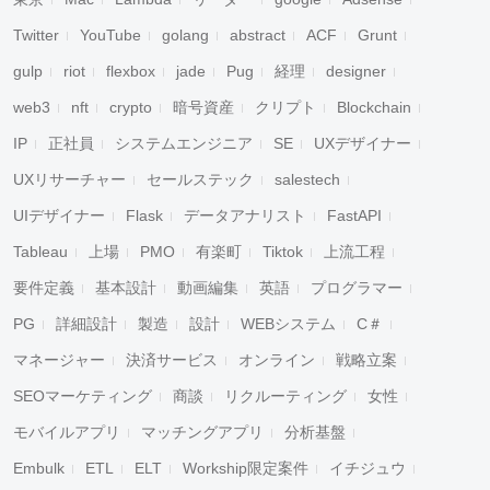
Twitter
YouTube
golang
abstract
ACF
Grunt
gulp
riot
flexbox
jade
Pug
経理
designer
web3
nft
crypto
暗号資産
クリプト
Blockchain
IP
正社員
システムエンジニア
SE
UXデザイナー
UXリサーチャー
セールステック
salestech
UIデザイナー
Flask
データアナリスト
FastAPI
Tableau
上場
PMO
有楽町
Tiktok
上流工程
要件定義
基本設計
動画編集
英語
プログラマー
PG
詳細設計
製造
設計
WEBシステム
C＃
マネージャー
決済サービス
オンライン
戦略立案
SEOマーケティング
商談
リクルーティング
女性
モバイルアプリ
マッチングアプリ
分析基盤
Embulk
ETL
ELT
Workship限定案件
イチジュウ