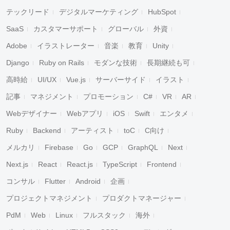
テックリード
デジタルマーケティング
HubSpot
SaaS
カスタマーサポート
グローバル
外資
Adobe
イラストレーター
音楽
教育
Unity
Django
Ruby on Rails
モダンな技術
長期継続も可
高時給
UI/UX
Vue.js
サーバーサイド
イラスト
記事
マネジメント
プロモーション
C#
VR
AR
Webデザイナー
Webアプリ
iOS
Swift
エンタメ
Ruby
Backend
アーティスト
toC
C向け
メルカリ
Firebase
Go
GCP
GraphQL
Next
Next.js
React
React.js
TypeScript
Frontend
コンサル
Flutter
Android
企画
プロジェクトマネジメント
プロダクトマネージャー
PdM
Web
Linux
フルスタック
海外