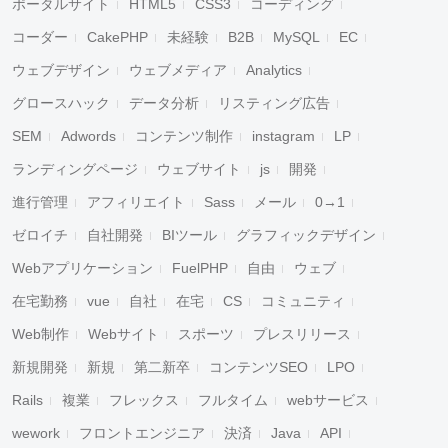
ポータルサイト
HTML5
CSS3
コーディング
コーダー
CakePHP
未経験
B2B
MySQL
EC
ウェブデザイン
ウェブメディア
Analytics
グロースハック
データ分析
リスティング広告
SEM
Adwords
コンテンツ制作
instagram
LP
ランディングページ
ウェブサイト
js
開発
進行管理
アフィリエイト
Sass
メール
0→1
ゼロイチ
自社開発
BIツール
グラフィックデザイン
Webアプリケーション
FuelPHP
自由
ウェブ
在宅勤務
vue
自社
在宅
CS
コミュニティ
Web制作
Webサイト
スポーツ
プレスリリース
新規開発
新規
第二新卒
コンテンツSEO
LPO
Rails
複業
フレックス
フルタイム
webサービス
wework
フロントエンジニア
決済
Java
API