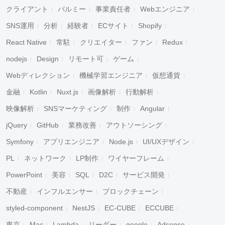
クライアント
パルミー
事業責任者
Webエンジニア
SNS運用
分析
経験者
ECサイト
Shopify
React Native
常駐
クリエイター
ファン
Redux
nodejs
Design
リモート可
ゲーム
Webディレクション
機械学習エンジニア
仮想通貨
金融
Kotlin
Nuxt.js
画像解析
行動解析
映像解析
SNSマーケティング
制作
Angular
jQuery
GitHub
業務改善
アウトソーシング
Symfony
アプリエンジニア
Node.js
UI/UXデザイン
PL
ネットワーク
LP制作
ワイヤーフレーム
PowerPoint
美容
SQL
D2C
サービス開発
不動産
インフルエンサー
ブロックチェーン
styled-component
NestJS
EC-CUBE
ECCUBE
東京
Mac
Lambda
リーダー
google
Adsense