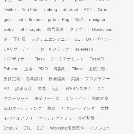
Twitter
YouTube
golang
abstract
ACF
Grunt
gulp
riot
flexbox
jade
Pug
経理
designer
web3
nft
crypto
暗号資産
クリプト
Blockchain
IP
正社員
システムエンジニア
SE
UXデザイナー
UXリサーチャー
セールステック
salestech
UIデザイナー
Flask
データアナリスト
FastAPI
Tableau
上場
PMO
有楽町
Tiktok
上流工程
要件定義
基本設計
動画編集
英語
プログラマー
PG
詳細設計
製造
設計
WEBシステム
C＃
マネージャー
決済サービス
オンライン
戦略立案
SEOマーケティング
商談
リクルーティング
女性
モバイルアプリ
マッチングアプリ
分析基盤
Embulk
ETL
ELT
Workship限定案件
イチジュウ