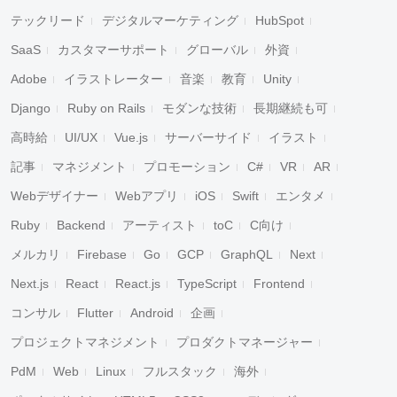
テックリード
デジタルマーケティング
HubSpot
SaaS
カスタマーサポート
グローバル
外資
Adobe
イラストレーター
音楽
教育
Unity
Django
Ruby on Rails
モダンな技術
長期継続も可
高時給
UI/UX
Vue.js
サーバーサイド
イラスト
記事
マネジメント
プロモーション
C#
VR
AR
Webデザイナー
Webアプリ
iOS
Swift
エンタメ
Ruby
Backend
アーティスト
toC
C向け
メルカリ
Firebase
Go
GCP
GraphQL
Next
Next.js
React
React.js
TypeScript
Frontend
コンサル
Flutter
Android
企画
プロジェクトマネジメント
プロダクトマネージャー
PdM
Web
Linux
フルスタック
海外