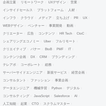
企画立案
リモートワーク
UXデザイン
営業
インサイドセールス
プラットフォーム
人材
インフラ
クラウド
メディア
立ち上げ
PR
UX
WEBデザイン
ベンチャー
事業開発
動画
クリエーター
広告
コンテンツ
HR Tech
CtoC
シェアリングエコノミー
Uber
フルリモート
クリエイティブ
バナー
BtoB
PMF
IT
コンテンツ企画
DX
CRM
ブランディング
テレアポ
コーポレート
総務
サーバーサイドエンジニア
新規サービス
経営企画
コンサルタント
ファッション
事業企画
データエンジニア
機械学習
Python
デジタル
コンサルティング
JavaScript
Salesforce
AI
人工知能
起業
CTO
スクラムマスター