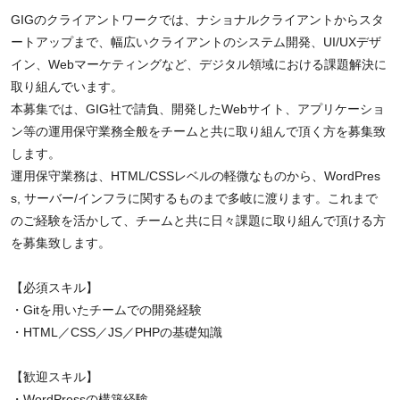
GIGのクライアントワークでは、ナショナルクライアントからスタ
ートアップまで、幅広いクライアントのシステム開発、UI/UXデザ
イン、Webマーケティングなど、デジタル領域における課題解決に
取り組んでいます。
本募集では、GIG社で請負、開発したWebサイト、アプリケーショ
ン等の運用保守業務全般をチームと共に取り組んで頂く方を募集致
します。
運用保守業務は、HTML/CSSレベルの軽微なものから、WordPres
s, サーバー/インフラに関するものまで多岐に渡ります。これまで
のご経験を活かして、チームと共に日々課題に取り組んで頂ける方
を募集致します。
【必須スキル】
・Gitを用いたチームでの開発経験
・HTML／CSS／JS／PHPの基礎知識
【歓迎スキル】
・WordPressの構築経験