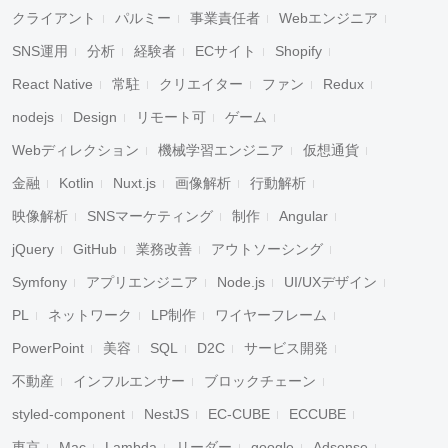
クライアント
パルミー
事業責任者
Webエンジニア
SNS運用
分析
経験者
ECサイト
Shopify
React Native
常駐
クリエイター
ファン
Redux
nodejs
Design
リモート可
ゲーム
Webディレクション
機械学習エンジニア
仮想通貨
金融
Kotlin
Nuxt.js
画像解析
行動解析
映像解析
SNSマーケティング
制作
Angular
jQuery
GitHub
業務改善
アウトソーシング
Symfony
アプリエンジニア
Node.js
UI/UXデザイン
PL
ネットワーク
LP制作
ワイヤーフレーム
PowerPoint
美容
SQL
D2C
サービス開発
不動産
インフルエンサー
ブロックチェーン
styled-component
NestJS
EC-CUBE
ECCUBE
東京
Mac
Lambda
リーダー
google
Adsense