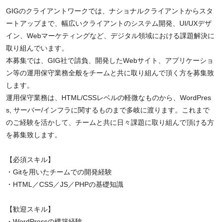
GIGのクライアントワークでは、ナショナルクライアントからスタ
ートアップまで、幅広いクライアントのシステム開発、UI/UXデザ
イン、Webマーケティングなど、デジタル領域における課題解決に
取り組んでいます。
本募集では、GIG社で請負、開発したWebサイト、アプリケーショ
ン等の運用保守業務全般をチームと共に取り組んで頂く方を募集致
します。
運用保守業務は、HTML/CSSレベルの軽微なものから、WordPres
s, サーバー/インフラに関するものまで多岐に渡ります。これまで
のご経験を活かして、チームと共に日々課題に取り組んで頂ける方
を募集致します。
【必須スキル】
・Gitを用いたチームでの開発経験
・HTML／CSS／JS／PHPの基礎知識
【歓迎スキル】
・WordPressの構築経験