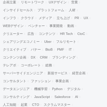
企画立案
リモートワーク
UXデザイン
営業
インサイドセールス
プラットフォーム
人材
インフラ
クラウド
メディア
立ち上げ
PR
UX
WEBデザイン
ベンチャー
事業開発
動画
クリエーター
広告
コンテンツ
HR Tech
CtoC
シェアリングエコノミー
Uber
フルリモート
クリエイティブ
バナー
BtoB
PMF
IT
コンテンツ企画
DX
CRM
ブランディング
テレアポ
コーポレート
総務
サーバーサイドエンジニア
新規サービス
経営企画
コンサルタント
ファッション
事業企画
データエンジニア
機械学習
Python
デジタル
コンサルティング
JavaScript
Salesforce
AI
人工知能
起業
CTO
スクラムマスター