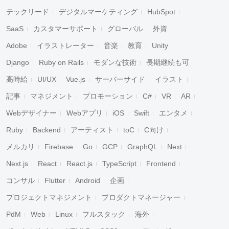
テックリード
デジタルマーケティング
HubSpot
SaaS
カスタマーサポート
グローバル
外資
Adobe
イラストレーター
音楽
教育
Unity
Django
Ruby on Rails
モダンな技術
長期継続も可
高時給
UI/UX
Vue.js
サーバーサイド
イラスト
記事
マネジメント
プロモーション
C#
VR
AR
Webデザイナー
Webアプリ
iOS
Swift
エンタメ
Ruby
Backend
アーティスト
toC
C向け
メルカリ
Firebase
Go
GCP
GraphQL
Next
Next.js
React
React.js
TypeScript
Frontend
コンサル
Flutter
Android
企画
プロジェクトマネジメント
プロダクトマネージャー
PdM
Web
Linux
フルスタック
海外