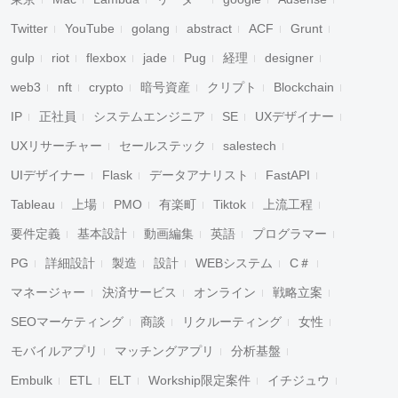
Twitter
YouTube
golang
abstract
ACF
Grunt
gulp
riot
flexbox
jade
Pug
経理
designer
web3
nft
crypto
暗号資産
クリプト
Blockchain
IP
正社員
システムエンジニア
SE
UXデザイナー
UXリサーチャー
セールステック
salestech
UIデザイナー
Flask
データアナリスト
FastAPI
Tableau
上場
PMO
有楽町
Tiktok
上流工程
要件定義
基本設計
動画編集
英語
プログラマー
PG
詳細設計
製造
設計
WEBシステム
C＃
マネージャー
決済サービス
オンライン
戦略立案
SEOマーケティング
商談
リクルーティング
女性
モバイルアプリ
マッチングアプリ
分析基盤
Embulk
ETL
ELT
Workship限定案件
イチジュウ