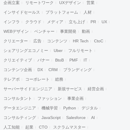
企画立案
リモートワーク
UXデザイン
営業
インサイドセールス
プラットフォーム
人材
インフラ
クラウド
メディア
立ち上げ
PR
UX
WEBデザイン
ベンチャー
事業開発
動画
クリエーター
広告
コンテンツ
HR Tech
CtoC
シェアリングエコノミー
Uber
フルリモート
クリエイティブ
バナー
BtoB
PMF
IT
コンテンツ企画
DX
CRM
ブランディング
テレアポ
コーポレート
総務
サーバーサイドエンジニア
新規サービス
経営企画
コンサルタント
ファッション
事業企画
データエンジニア
機械学習
Python
デジタル
コンサルティング
JavaScript
Salesforce
AI
人工知能
起業
CTO
スクラムマスター