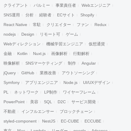
クライアント
パルミー
事業責任者
Webエンジニア
SNS運用
分析
経験者
ECサイト
Shopify
React Native
常駐
クリエイター
ファン
Redux
nodejs
Design
リモート可
ゲーム
Webディレクション
機械学習エンジニア
仮想通貨
金融
Kotlin
Nuxt.js
画像解析
行動解析
映像解析
SNSマーケティング
制作
Angular
jQuery
GitHub
業務改善
アウトソーシング
Symfony
アプリエンジニア
Node.js
UI/UXデザイン
PL
ネットワーク
LP制作
ワイヤーフレーム
PowerPoint
美容
SQL
D2C
サービス開発
不動産
インフルエンサー
ブロックチェーン
styled-component
NestJS
EC-CUBE
ECCUBE
東京
Mac
Lambda
リーダー
google
Adsense