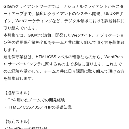
GIGのクライアントワークでは、ナショナルクライアントからスタ
ートアップまで、幅広いクライアントのシステム開発、UI/UXデザ
イン、Webマーケティングなど、デジタル領域における課題解決に
取り組んでいます。
本募集では、GIG社で請負、開発したWebサイト、アプリケーショ
ン等の運用保守業務全般をチームと共に取り組んで頂く方を募集致
します。
運用保守業務は、HTML/CSSレベルの軽微なものから、WordPres
s, サーバー/インフラに関するものまで多岐に渡ります。これまで
のご経験を活かして、チームと共に日々課題に取り組んで頂ける方
を募集致します。
【必須スキル】
・Gitを用いたチームでの開発経験
・HTML／CSS／JS／PHPの基礎知識
【歓迎スキル】
・WordPressの構築経験