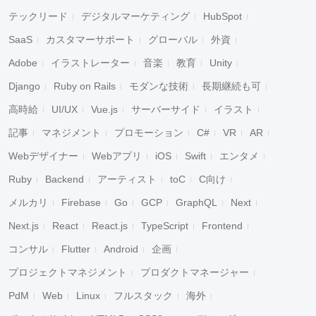
テックリード
デジタルマーケティング
HubSpot
SaaS
カスタマーサポート
グローバル
外資
Adobe
イラストレーター
音楽
教育
Unity
Django
Ruby on Rails
モダンな技術
長期継続も可
高時給
UI/UX
Vue.js
サーバーサイド
イラスト
記事
マネジメント
プロモーション
C#
VR
AR
Webデザイナー
Webアプリ
iOS
Swift
エンタメ
Ruby
Backend
アーティスト
toC
C向け
メルカリ
Firebase
Go
GCP
GraphQL
Next
Next.js
React
React.js
TypeScript
Frontend
コンサル
Flutter
Android
企画
プロジェクトマネジメント
プロダクトマネージャー
PdM
Web
Linux
フルスタック
海外