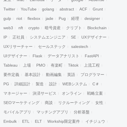
Twitter
YouTube
golang
abstract
ACF
Grunt
gulp
riot
flexbox
jade
Pug
経理
designer
web3
nft
crypto
暗号資産
クリプト
Blockchain
IP
正社員
システムエンジニア
SE
UXデザイナー
UXリサーチャー
セールステック
salestech
UIデザイナー
Flask
データアナリスト
FastAPI
Tableau
上場
PMO
有楽町
Tiktok
上流工程
要件定義
基本設計
動画編集
英語
プログラマー
PG
詳細設計
製造
設計
WEBシステム
C＃
マネージャー
決済サービス
オンライン
戦略立案
SEOマーケティング
商談
リクルーティング
女性
モバイルアプリ
マッチングアプリ
分析基盤
Embulk
ETL
ELT
Workship限定案件
イチジュウ