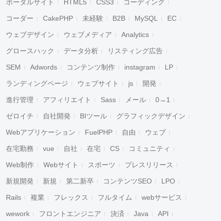
ポータルサイト
HTML5
CSS3
コーディング
コーダー
CakePHP
未経験
B2B
MySQL
EC
ウェブデザイン
ウェブメディア
Analytics
グロースハック
データ分析
リスティング広告
SEM
Adwords
コンテンツ制作
instagram
LP
ランディングページ
ウェブサイト
js
開発
進行管理
アフィリエイト
Sass
メール
0→1
ゼロイチ
自社開発
BIツール
グラフィックデザイン
Webアプリケーション
FuelPHP
自由
ウェブ
在宅勤務
vue
自社
在宅
CS
コミュニティ
Web制作
Webサイト
スポーツ
プレスリリース
新規開発
新規
第二新卒
コンテンツSEO
LPO
Rails
複業
フレックス
フルタイム
webサービス
wework
フロントエンジニア
決済
Java
API