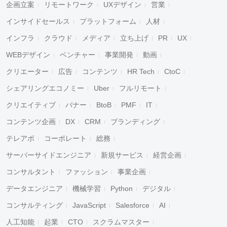
企画立案
リモートワーク
UXデザイン
営業
インサイドセールス
プラットフォーム
人材
インフラ
クラウド
メディア
立ち上げ
PR
UX
WEBデザイン
ベンチャー
事業開発
動画
クリエーター
広告
コンテンツ
HR Tech
CtoC
シェアリングエコノミー
Uber
フルリモート
クリエイティブ
バナー
BtoB
PMF
IT
コンテンツ企画
DX
CRM
ブランディング
テレアポ
コーポレート
総務
サーバーサイドエンジニア
新規サービス
経営企画
コンサルタント
ファッション
事業企画
データエンジニア
機械学習
Python
デジタル
コンサルティング
JavaScript
Salesforce
AI
人工知能
起業
CTO
スクラムマスター