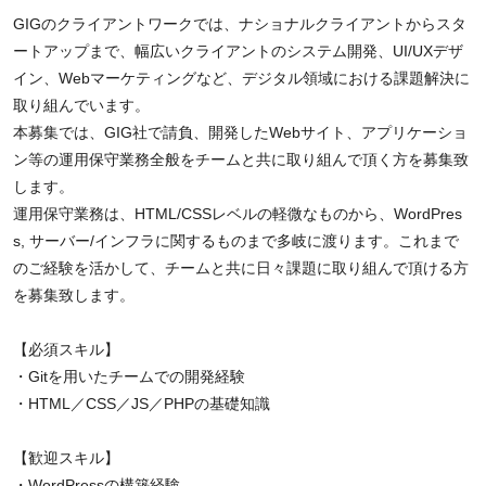
GIGのクライアントワークでは、ナショナルクライアントからスタ
ートアップまで、幅広いクライアントのシステム開発、UI/UXデザ
イン、Webマーケティングなど、デジタル領域における課題解決に
取り組んでいます。
本募集では、GIG社で請負、開発したWebサイト、アプリケーショ
ン等の運用保守業務全般をチームと共に取り組んで頂く方を募集致
します。
運用保守業務は、HTML/CSSレベルの軽微なものから、WordPres
s, サーバー/インフラに関するものまで多岐に渡ります。これまで
のご経験を活かして、チームと共に日々課題に取り組んで頂ける方
を募集致します。
【必須スキル】
・Gitを用いたチームでの開発経験
・HTML／CSS／JS／PHPの基礎知識
【歓迎スキル】
・WordPressの構築経験