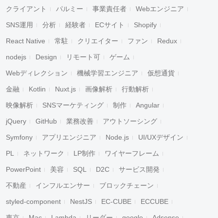
クライアント
パルミー
事業責任者
Webエンジニア
SNS運用
分析
経験者
ECサイト
Shopify
React Native
常駐
クリエイター
ファン
Redux
nodejs
Design
リモート可
ゲーム
Webディレクション
機械学習エンジニア
仮想通貨
金融
Kotlin
Nuxt.js
画像解析
行動解析
映像解析
SNSマーケティング
制作
Angular
jQuery
GitHub
業務改善
アウトソーシング
Symfony
アプリエンジニア
Node.js
UI/UXデザイン
PL
ネットワーク
LP制作
ワイヤーフレーム
PowerPoint
美容
SQL
D2C
サービス開発
不動産
インフルエンサー
ブロックチェーン
styled-component
NestJS
EC-CUBE
ECCUBE
東京
Mac
Lambda
リーダー
google
Adsense