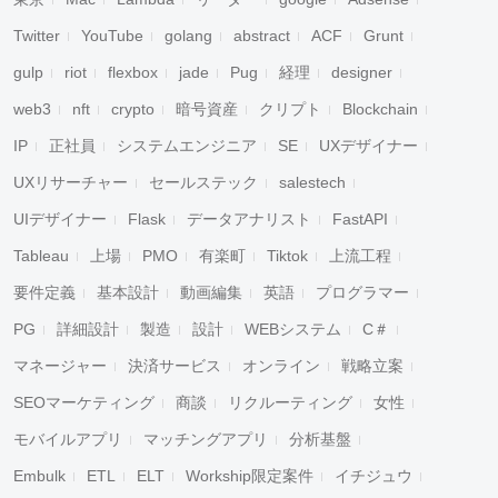
Twitter
YouTube
golang
abstract
ACF
Grunt
gulp
riot
flexbox
jade
Pug
経理
designer
web3
nft
crypto
暗号資産
クリプト
Blockchain
IP
正社員
システムエンジニア
SE
UXデザイナー
UXリサーチャー
セールステック
salestech
UIデザイナー
Flask
データアナリスト
FastAPI
Tableau
上場
PMO
有楽町
Tiktok
上流工程
要件定義
基本設計
動画編集
英語
プログラマー
PG
詳細設計
製造
設計
WEBシステム
C＃
マネージャー
決済サービス
オンライン
戦略立案
SEOマーケティング
商談
リクルーティング
女性
モバイルアプリ
マッチングアプリ
分析基盤
Embulk
ETL
ELT
Workship限定案件
イチジュウ