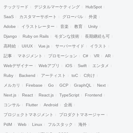
テックリード
デジタルマーケティング
HubSpot
SaaS
カスタマーサポート
グローバル
外資
Adobe
イラストレーター
音楽
教育
Unity
Django
Ruby on Rails
モダンな技術
長期継続も可
高時給
UI/UX
Vue.js
サーバーサイド
イラスト
記事
マネジメント
プロモーション
C#
VR
AR
Webデザイナー
Webアプリ
iOS
Swift
エンタメ
Ruby
Backend
アーティスト
toC
C向け
メルカリ
Firebase
Go
GCP
GraphQL
Next
Next.js
React
React.js
TypeScript
Frontend
コンサル
Flutter
Android
企画
プロジェクトマネジメント
プロダクトマネージャー
PdM
Web
Linux
フルスタック
海外