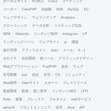
ポータルサイト
HTML5
CSS3
コーディング
コーダー
CakePHP
未経験
B2B
MySQL
EC
ウェブデザイン
ウェブメディア
Analytics
グロースハック
データ分析
リスティング広告
SEM
Adwords
コンテンツ制作
instagram
LP
ランディングページ
ウェブサイト
js
開発
進行管理
アフィリエイト
Sass
メール
0→1
ゼロイチ
自社開発
BIツール
グラフィックデザイン
Webアプリケーション
FuelPHP
自由
ウェブ
在宅勤務
vue
自社
在宅
CS
コミュニティ
Web制作
Webサイト
スポーツ
プレスリリース
新規開発
新規
第二新卒
コンテンツSEO
LPO
Rails
複業
フレックス
フルタイム
webサービス
wework
フロントエンジニア
決済
Java
API