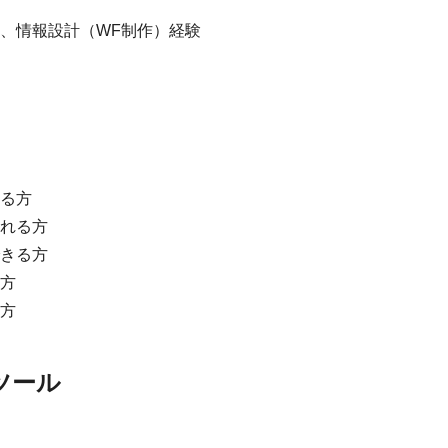
、情報設計（WF制作）経験
る方
れる方
きる方
方
方
ツール