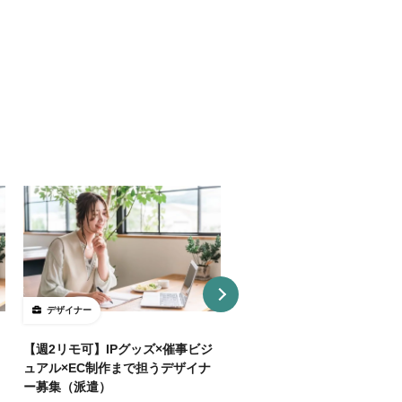
デザイナー
デザイナー
【週2リモ可】IPグッズ×催事ビジ
【週32H～/フルリモ】教育
ュアル×EC制作まで担うデザイナ
プロダクトを持つ企業でUI/
ー募集（派遣）
イナー