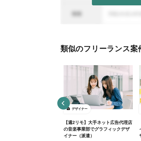
類似のフリーランス案
ザイナー
デザイナー
4～5勤務】ネット証券会社で
【週2リモ】大手ネット広告代理店
UXデザイン・ディレクション！
の音楽事業部でグラフィックデザ
イナー（派遣）