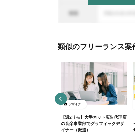
類似のフリーランス案
ザイナー
デザイナー
4～5勤務】ネット証券会社で
【週2リモ】大手ネット広告代理店
UXデザイン・ディレクション！
の音楽事業部でグラフィックデザ
イナー（派遣）