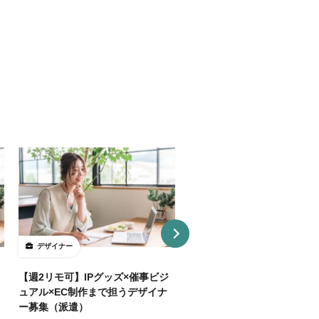
デザイナー
デザイナー
【週2リモ可】IPグッズ×催事ビジ
【週32H～/フルリモ】教育
ュアル×EC制作まで担うデザイナ
プロダクトを持つ企業でUI/
ー募集（派遣）
イナー