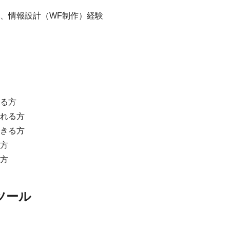
、情報設計（WF制作）経験
る方
れる方
きる方
方
方
ツール