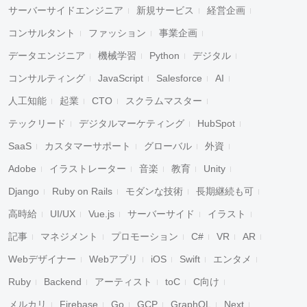
サーバーサイドエンジニア
新規サービス
経営企画
コンサルタント
ファッション
事業企画
データエンジニア
機械学習
Python
デジタル
コンサルティング
JavaScript
Salesforce
AI
人工知能
起業
CTO
スクラムマスター
テックリード
デジタルマーケティング
HubSpot
SaaS
カスタマーサポート
グローバル
外資
Adobe
イラストレーター
音楽
教育
Unity
Django
Ruby on Rails
モダンな技術
長期継続も可
高時給
UI/UX
Vue.js
サーバーサイド
イラスト
記事
マネジメント
プロモーション
C#
VR
AR
Webデザイナー
Webアプリ
iOS
Swift
エンタメ
Ruby
Backend
アーティスト
toC
C向け
メルカリ
Firebase
Go
GCP
GraphQL
Next