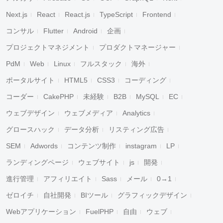
Next.js
React
React.js
TypeScript
Frontend
コンサル
Flutter
Android
企画
プロジェクトマネジメント
プロダクトマネージャー
PdM
Web
Linux
フルスタック
海外
ポータルサイト
HTML5
CSS3
コーディング
コーダー
CakePHP
未経験
B2B
MySQL
EC
ウェブデザイン
ウェブメディア
Analytics
グロースハック
データ分析
リスティング広告
SEM
Adwords
コンテンツ制作
instagram
LP
ランディングページ
ウェブサイト
js
開発
進行管理
アフィリエイト
Sass
メール
0→1
ゼロイチ
自社開発
BIツール
グラフィックデザイン
Webアプリケーション
FuelPHP
自由
ウェブ