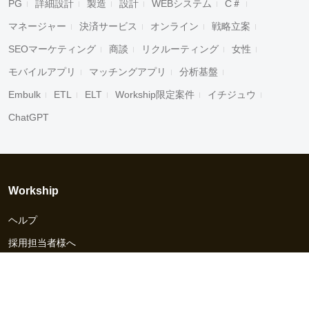
PG
詳細設計
製造
設計
WEBシステム
C＃
マネージャー
決済サービス
オンライン
戦略立案
SEOマーケティング
商談
リクルーティング
女性
モバイルアプリ
マッチングアプリ
分析基盤
Embulk
ETL
ELT
Workship限定案件
イチジュウ
ChatGPT
Workship
ヘルプ
採用担当者様へ
資料ダウンロード