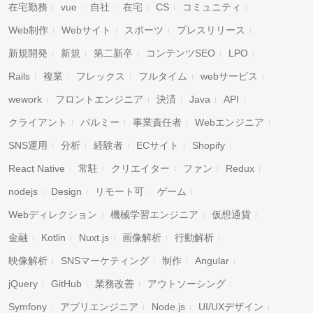
在宅勤務
vue
自社
在宅
CS
コミュニティ
Web制作
Webサイト
スポーツ
プレスリリース
新規開発
新規
第二新卒
コンテンツSEO
LPO
Rails
複業
フレックス
フルタイム
webサービス
wework
フロントエンジニア
決済
Java
API
クライアント
パルミー
事業責任者
Webエンジニア
SNS運用
分析
経験者
ECサイト
Shopify
React Native
常駐
クリエイター
ファン
Redux
nodejs
Design
リモート可
ゲーム
Webディレクション
機械学習エンジニア
仮想通貨
金融
Kotlin
Nuxt.js
画像解析
行動解析
映像解析
SNSマーケティング
制作
Angular
jQuery
GitHub
業務改善
アウトソーシング
Symfony
アプリエンジニア
Node.js
UI/UXデザイン