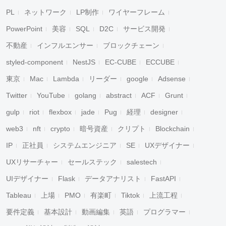
PL
ネットワーク
LP制作
ワイヤーフレーム
PowerPoint
美容
SQL
D2C
サービス開発
不動産
インフルエンサー
ブロックチェーン
styled-component
NestJS
EC-CUBE
ECCUBE
東京
Mac
Lambda
リーダー
google
Adsense
Twitter
YouTube
golang
abstract
ACF
Grunt
gulp
riot
flexbox
jade
Pug
経理
designer
web3
nft
crypto
暗号資産
クリプト
Blockchain
IP
正社員
システムエンジニア
SE
UXデザイナー
UXリサーチャー
セールステック
salestech
UIデザイナー
Flask
データアナリスト
FastAPI
Tableau
上場
PMO
有楽町
Tiktok
上流工程
要件定義
基本設計
動画編集
英語
プログラマー