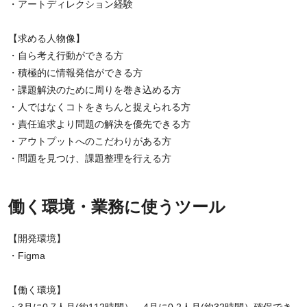
・アートディレクション経験
【求める人物像】
・自ら考え行動ができる方
・積極的に情報発信ができる方
・課題解決のために周りを巻き込める方
・人ではなくコトをきちんと捉えられる方
・責任追求より問題の解決を優先できる方
・アウトプットへのこだわりがある方
・問題を見つけ、課題整理を行える方
働く環境・業務に使うツール
【開発環境】
・Figma
【働く環境】
・3月に0.7人月(約112時間）、4月に0.2人月(約32時間）確保でき