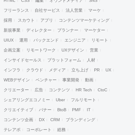
HTML
CSS
編集
オウンドメディア
SNS
フリーランス
自社サービス
法人営業
マーケ
採用
スカウト
アプリ
コンテンツマーケティング
新規事業
ディレクター
プランナー
マーケター
UIUX
運用
バックエンド
エンジニア
リモート
企画立案
リモートワーク
UXデザイン
営業
インサイドセールス
プラットフォーム
人材
インフラ
クラウド
メディア
立ち上げ
PR
UX
WEBデザイン
ベンチャー
事業開発
動画
クリエーター
広告
コンテンツ
HR Tech
CtoC
シェアリングエコノミー
Uber
フルリモート
クリエイティブ
バナー
BtoB
PMF
IT
コンテンツ企画
DX
CRM
ブランディング
テレアポ
コーポレート
総務