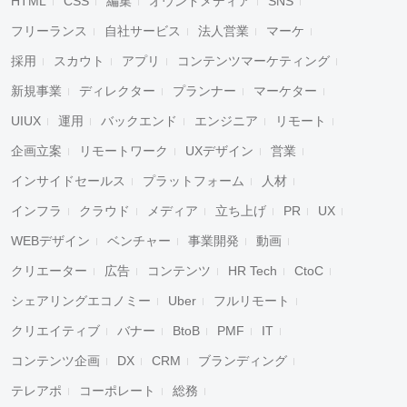
HTML
CSS
編集
オウンドメディア
SNS
フリーランス
自社サービス
法人営業
マーケ
採用
スカウト
アプリ
コンテンツマーケティング
新規事業
ディレクター
プランナー
マーケター
UIUX
運用
バックエンド
エンジニア
リモート
企画立案
リモートワーク
UXデザイン
営業
インサイドセールス
プラットフォーム
人材
インフラ
クラウド
メディア
立ち上げ
PR
UX
WEBデザイン
ベンチャー
事業開発
動画
クリエーター
広告
コンテンツ
HR Tech
CtoC
シェアリングエコノミー
Uber
フルリモート
クリエイティブ
バナー
BtoB
PMF
IT
コンテンツ企画
DX
CRM
ブランディング
テレアポ
コーポレート
総務