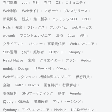
在宅勤務
vue
自社
在宅
CS
コミュニティ
Web制作
Webサイト
スポーツ
プレスリリース
新規開発
新規
第二新卒
コンテンツSEO
LPO
Rails
複業
フレックス
フルタイム
webサービス
wework
フロントエンジニア
決済
Java
API
クライアント
パルミー
事業責任者
Webエンジニア
SNS運用
分析
経験者
ECサイト
Shopify
React Native
常駐
クリエイター
ファン
Redux
nodejs
Design
リモート可
ゲーム
Webディレクション
機械学習エンジニア
仮想通貨
金融
Kotlin
Nuxt.js
画像解析
行動解析
映像解析
SNSマーケティング
制作
Angular
jQuery
GitHub
業務改善
アウトソーシング
Symfony
アプリエンジニア
Node.js
UI/UXデザイン