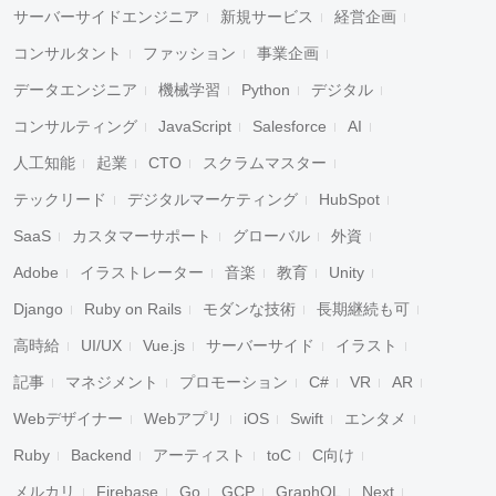
サーバーサイドエンジニア
新規サービス
経営企画
コンサルタント
ファッション
事業企画
データエンジニア
機械学習
Python
デジタル
コンサルティング
JavaScript
Salesforce
AI
人工知能
起業
CTO
スクラムマスター
テックリード
デジタルマーケティング
HubSpot
SaaS
カスタマーサポート
グローバル
外資
Adobe
イラストレーター
音楽
教育
Unity
Django
Ruby on Rails
モダンな技術
長期継続も可
高時給
UI/UX
Vue.js
サーバーサイド
イラスト
記事
マネジメント
プロモーション
C#
VR
AR
Webデザイナー
Webアプリ
iOS
Swift
エンタメ
Ruby
Backend
アーティスト
toC
C向け
メルカリ
Firebase
Go
GCP
GraphQL
Next