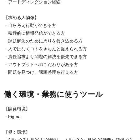
・アートディレクション経験
【求める人物像】
・自ら考え行動ができる方
・積極的に情報発信ができる方
・課題解決のために周りを巻き込める方
・人ではなくコトをきちんと捉えられる方
・責任追求より問題の解決を優先できる方
・アウトプットへのこだわりがある方
・問題を見つけ、課題整理を行える方
働く環境・業務に使うツール
【開発環境】
・Figma
【働く環境】
・3月に0.7人月(約112時間）、4月に0.2人月(約32時間）確保でき