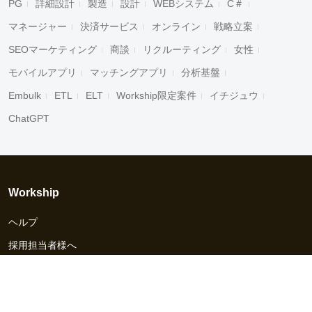
PG
詳細設計
製造
設計
WEBシステム
C＃
マネージャー
決済サービス
オンライン
戦略立案
SEOマーケティング
商談
リクルーティング
女性
モバイルアプリ
マッチングアプリ
分析基盤
Embulk
ETL
ELT
Workship限定案件
イチジュウ
ChatGPT
Workship
ヘルプ
採用担当者様へ
資料ダウンロード