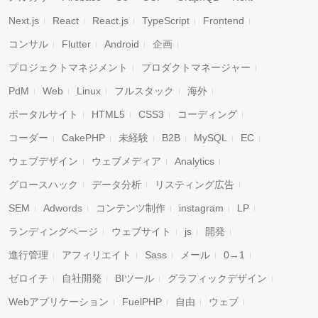
Next.js
React
React.js
TypeScript
Frontend
コンサル
Flutter
Android
企画
プロジェクトマネジメント
プロダクトマネージャー
PdM
Web
Linux
フルスタック
海外
ポータルサイト
HTML5
CSS3
コーディング
コーダー
CakePHP
未経験
B2B
MySQL
EC
ウェブデザイン
ウェブメディア
Analytics
グロースハック
データ分析
リスティング広告
SEM
Adwords
コンテンツ制作
instagram
LP
ランディングページ
ウェブサイト
js
開発
進行管理
アフィリエイト
Sass
メール
0→1
ゼロイチ
自社開発
BIツール
グラフィックデザイン
Webアプリケーション
FuelPHP
自由
ウェブ