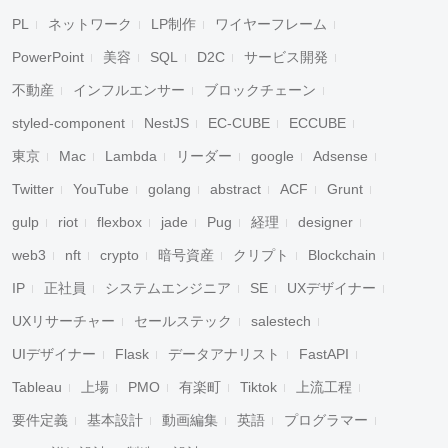
PL
ネットワーク
LP制作
ワイヤーフレーム
PowerPoint
美容
SQL
D2C
サービス開発
不動産
インフルエンサー
ブロックチェーン
styled-component
NestJS
EC-CUBE
ECCUBE
東京
Mac
Lambda
リーダー
google
Adsense
Twitter
YouTube
golang
abstract
ACF
Grunt
gulp
riot
flexbox
jade
Pug
経理
designer
web3
nft
crypto
暗号資産
クリプト
Blockchain
IP
正社員
システムエンジニア
SE
UXデザイナー
UXリサーチャー
セールステック
salestech
UIデザイナー
Flask
データアナリスト
FastAPI
Tableau
上場
PMO
有楽町
Tiktok
上流工程
要件定義
基本設計
動画編集
英語
プログラマー