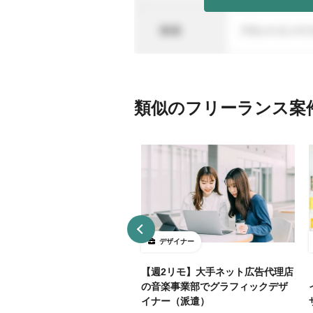
類似のフリーランス案
ザイナー
デザイナー
4～5勤務】ネット証券会社で
【週2リモ】大手ネット広告代理店
UXデザイン・ディレクション！
の音楽事業部でグラフィックデザ
イナー（派遣）