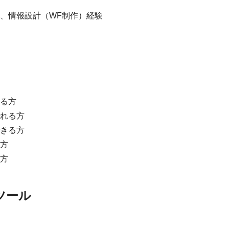
、情報設計（WF制作）経験
る方
れる方
きる方
方
方
ツール