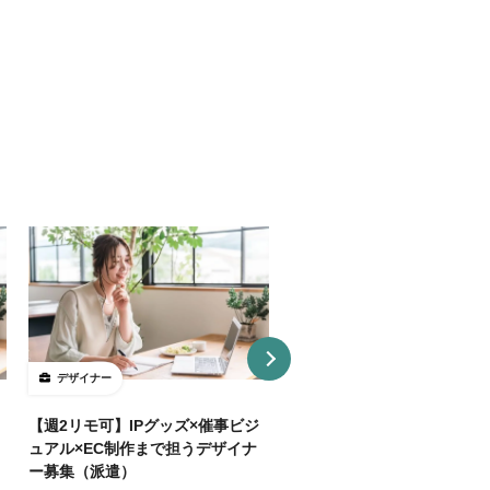
デザイナー
デザイナー
【週2リモ可】IPグッズ×催事ビジ
【週32H～/フルリモ】教育
ュアル×EC制作まで担うデザイナ
プロダクトを持つ企業でUI/
ー募集（派遣）
イナー