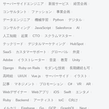
サーバーサイドエンジニア
新規サービス
経営企画
コンサルタント
ファッション
事業企画
データエンジニア
機械学習
Python
デジタル
コンサルティング
JavaScript
Salesforce
AI
人工知能
起業
CTO
スクラムマスター
テックリード
デジタルマーケティング
HubSpot
SaaS
カスタマーサポート
グローバル
外資
Adobe
イラストレーター
音楽
教育
Unity
Django
Ruby on Rails
モダンな技術
長期継続も可
高時給
UI/UX
Vue.js
サーバーサイド
イラスト
記事
マネジメント
プロモーション
C#
VR
AR
Webデザイナー
Webアプリ
iOS
Swift
エンタメ
Ruby
Backend
アーティスト
toC
C向け
メルカリ
Firebase
Go
GCP
GraphQL
Next