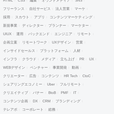
HTML
CSS
編集
オウンドメディア
SNS
フリーランス
自社サービス
法人営業
マーケ
採用
スカウト
アプリ
コンテンツマーケティング
新規事業
ディレクター
プランナー
マーケター
UIUX
運用
バックエンド
エンジニア
リモート
企画立案
リモートワーク
UXデザイン
営業
インサイドセールス
プラットフォーム
人材
インフラ
クラウド
メディア
立ち上げ
PR
UX
WEBデザイン
ベンチャー
事業開発
動画
クリエーター
広告
コンテンツ
HR Tech
CtoC
シェアリングエコノミー
Uber
フルリモート
クリエイティブ
バナー
BtoB
PMF
IT
コンテンツ企画
DX
CRM
ブランディング
テレアポ
コーポレート
総務