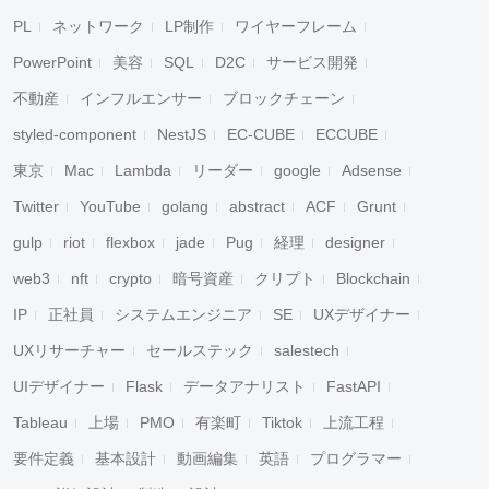
PL
ネットワーク
LP制作
ワイヤーフレーム
PowerPoint
美容
SQL
D2C
サービス開発
不動産
インフルエンサー
ブロックチェーン
styled-component
NestJS
EC-CUBE
ECCUBE
東京
Mac
Lambda
リーダー
google
Adsense
Twitter
YouTube
golang
abstract
ACF
Grunt
gulp
riot
flexbox
jade
Pug
経理
designer
web3
nft
crypto
暗号資産
クリプト
Blockchain
IP
正社員
システムエンジニア
SE
UXデザイナー
UXリサーチャー
セールステック
salestech
UIデザイナー
Flask
データアナリスト
FastAPI
Tableau
上場
PMO
有楽町
Tiktok
上流工程
要件定義
基本設計
動画編集
英語
プログラマー