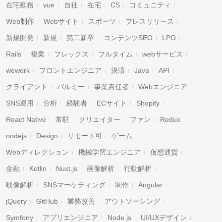
在宅勤務
vue
自社
在宅
CS
コミュニティ
Web制作
Webサイト
スポーツ
プレスリリース
新規開発
新規
第二新卒
コンテンツSEO
LPO
Rails
複業
フレックス
フルタイム
webサービス
wework
フロントエンジニア
決済
Java
API
クライアント
パルミー
事業責任者
Webエンジニア
SNS運用
分析
経験者
ECサイト
Shopify
React Native
常駐
クリエイター
ファン
Redux
nodejs
Design
リモート可
ゲーム
Webディレクション
機械学習エンジニア
仮想通貨
金融
Kotlin
Nuxt.js
画像解析
行動解析
映像解析
SNSマーケティング
制作
Angular
jQuery
GitHub
業務改善
アウトソーシング
Symfony
アプリエンジニア
Node.js
UI/UXデザイン