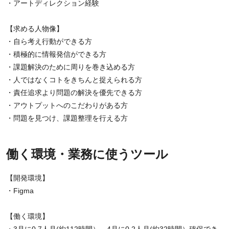
・アートディレクション経験
【求める人物像】
・自ら考え行動ができる方
・積極的に情報発信ができる方
・課題解決のために周りを巻き込める方
・人ではなくコトをきちんと捉えられる方
・責任追求より問題の解決を優先できる方
・アウトプットへのこだわりがある方
・問題を見つけ、課題整理を行える方
働く環境・業務に使うツール
【開発環境】
・Figma
【働く環境】
・3月に0.7人月(約112時間）、4月に0.2人月(約32時間）確保でき