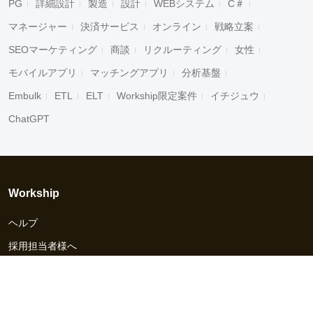
PG
詳細設計
製造
設計
WEBシステム
C＃
マネージャー
決済サービス
オンライン
戦略立案
SEOマーケティング
商談
リクルーティング
女性
モバイルアプリ
マッチングアプリ
分析基盤
Embulk
ETL
ELT
Workship限定案件
イチジュウ
ChatGPT
Workship
ヘルプ
採用担当者様へ
資料ダウンロード