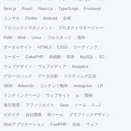
Next.js
React
React.js
TypeScript
Frontend
コンサル
Flutter
Android
企画
プロジェクトマネジメント
プロダクトマネージャー
PdM
Web
Linux
フルスタック
海外
ポータルサイト
HTML5
CSS3
コーディング
コーダー
CakePHP
未経験
B2B
MySQL
EC
ウェブデザイン
ウェブメディア
Analytics
グロースハック
データ分析
リスティング広告
SEM
Adwords
コンテンツ制作
instagram
LP
ランディングページ
ウェブサイト
js
開発
進行管理
アフィリエイト
Sass
メール
0→1
ゼロイチ
自社開発
BIツール
グラフィックデザイン
Webアプリケーション
FuelPHP
自由
ウェブ