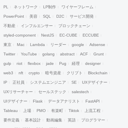
PL
ネットワーク
LP制作
ワイヤーフレーム
PowerPoint
美容
SQL
D2C
サービス開発
不動産
インフルエンサー
ブロックチェーン
styled-component
NestJS
EC-CUBE
ECCUBE
東京
Mac
Lambda
リーダー
google
Adsense
Twitter
YouTube
golang
abstract
ACF
Grunt
gulp
riot
flexbox
jade
Pug
経理
designer
web3
nft
crypto
暗号資産
クリプト
Blockchain
IP
正社員
システムエンジニア
SE
UXデザイナー
UXリサーチャー
セールステック
salestech
UIデザイナー
Flask
データアナリスト
FastAPI
Tableau
上場
PMO
有楽町
Tiktok
上流工程
要件定義
基本設計
動画編集
英語
プログラマー