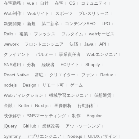
在宅勤務
vue
自社
在宅
CS
コミュニティ
Web制作
Webサイト
スポーツ
プレスリリース
新規開発
新規
第二新卒
コンテンツSEO
LPO
Rails
複業
フレックス
フルタイム
webサービス
wework
フロントエンジニア
決済
Java
API
クライアント
パルミー
事業責任者
Webエンジニア
SNS運用
分析
経験者
ECサイト
Shopify
React Native
常駐
クリエイター
ファン
Redux
nodejs
Design
リモート可
ゲーム
Webディレクション
機械学習エンジニア
仮想通貨
金融
Kotlin
Nuxt.js
画像解析
行動解析
映像解析
SNSマーケティング
制作
Angular
jQuery
GitHub
業務改善
アウトソーシング
Symfony
アプリエンジニア
Node.js
UI/UXデザイン