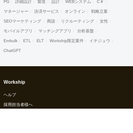
PG
詳細設計
製造
設計
WEBシステム
C＃
マネージャー
決済サービス
オンライン
戦略立案
SEOマーケティング
商談
リクルーティング
女性
モバイルアプリ
マッチングアプリ
分析基盤
Embulk
ETL
ELT
Workship限定案件
イチジュウ
ChatGPT
Workship
ヘルプ
採用担当者様へ
資料ダウンロード