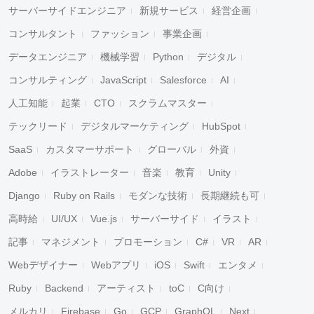
サーバーサイドエンジニア
新規サービス
経営企画
コンサルタント
ファッション
事業企画
データエンジニア
機械学習
Python
デジタル
コンサルティング
JavaScript
Salesforce
AI
人工知能
起業
CTO
スクラムマスター
テックリード
デジタルマーケティング
HubSpot
SaaS
カスタマーサポート
グローバル
外資
Adobe
イラストレーター
音楽
教育
Unity
Django
Ruby on Rails
モダンな技術
長期継続も可
高時給
UI/UX
Vue.js
サーバーサイド
イラスト
記事
マネジメント
プロモーション
C#
VR
AR
Webデザイナー
Webアプリ
iOS
Swift
エンタメ
Ruby
Backend
アーティスト
toC
C向け
メルカリ
Firebase
Go
GCP
GraphQL
Next