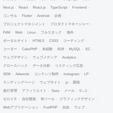
Next.js
React
React.js
TypeScript
Frontend
コンサル
Flutter
Android
企画
プロジェクトマネジメント
プロダクトマネージャー
PdM
Web
Linux
フルスタック
海外
ポータルサイト
HTML5
CSS3
コーディング
コーダー
CakePHP
未経験
B2B
MySQL
EC
ウェブデザイン
ウェブメディア
Analytics
グロースハック
データ分析
リスティング広告
SEM
Adwords
コンテンツ制作
instagram
LP
ランディングページ
ウェブサイト
js
開発
進行管理
アフィリエイト
Sass
メール
0→1
ゼロイチ
自社開発
BIツール
グラフィックデザイン
Webアプリケーション
FuelPHP
自由
ウェブ