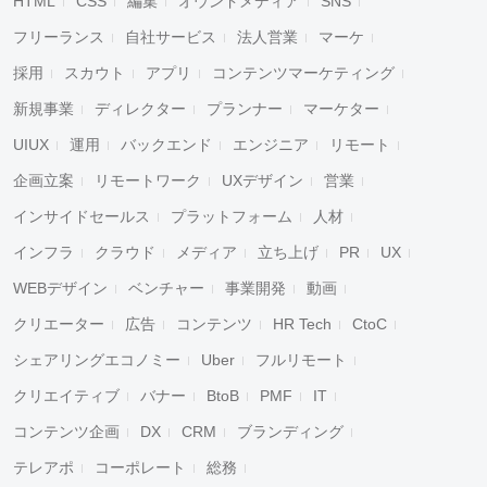
HTML
CSS
編集
オウンドメディア
SNS
フリーランス
自社サービス
法人営業
マーケ
採用
スカウト
アプリ
コンテンツマーケティング
新規事業
ディレクター
プランナー
マーケター
UIUX
運用
バックエンド
エンジニア
リモート
企画立案
リモートワーク
UXデザイン
営業
インサイドセールス
プラットフォーム
人材
インフラ
クラウド
メディア
立ち上げ
PR
UX
WEBデザイン
ベンチャー
事業開発
動画
クリエーター
広告
コンテンツ
HR Tech
CtoC
シェアリングエコノミー
Uber
フルリモート
クリエイティブ
バナー
BtoB
PMF
IT
コンテンツ企画
DX
CRM
ブランディング
テレアポ
コーポレート
総務