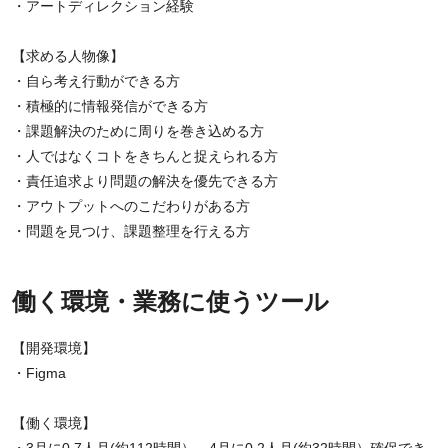
・アートディレクション経験
【求める人物像】
・自ら考え行動ができる方
・積極的に情報発信ができる方
・課題解決のために周りを巻き込める方
・人ではなくコトをきちんと捉えられる方
・責任追求より問題の解決を優先できる方
・アウトプットへのこだわりがある方
・問題を見つけ、課題整理を行える方
働く環境・業務に使うツール
【開発環境】
・Figma
【働く環境】
・3月に0.7人月(約112時間）、4月に0.2人月(約32時間）確保でき