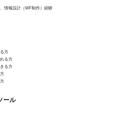
、情報設計（WF制作）経験
る方
れる方
きる方
方
方
ツール