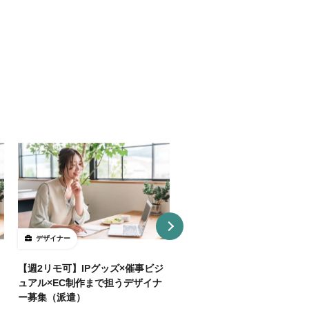
デザイナー
デザイナー
【週2リモ可】IPグッズ×催事ビジ
【週32H～/フルリモ】教育
ュアル×EC制作まで担うデザイナ
プロダクトを持つ企業でUI/
ー募集（派遣）
イナー