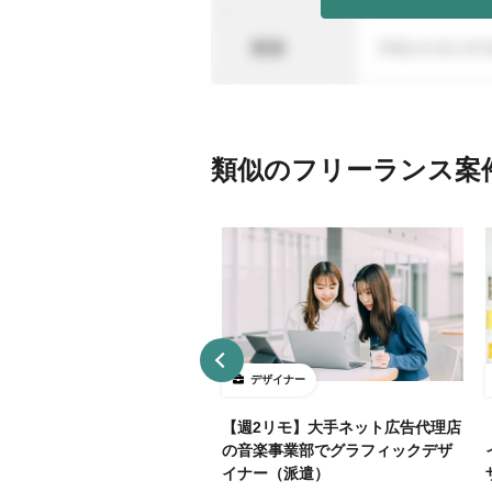
類似のフリーランス案
ザイナー
デザイナー
4～5勤務】ネット証券会社で
【週2リモ】大手ネット広告代理店
UXデザイン・ディレクション！
の音楽事業部でグラフィックデザ
イナー（派遣）