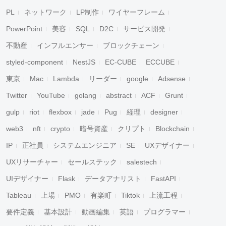
PL
ネットワーク
LP制作
ワイヤーフレーム
PowerPoint
美容
SQL
D2C
サービス開発
不動産
インフルエンサー
ブロックチェーン
styled-component
NestJS
EC-CUBE
ECCUBE
東京
Mac
Lambda
リーダー
google
Adsense
Twitter
YouTube
golang
abstract
ACF
Grunt
gulp
riot
flexbox
jade
Pug
経理
designer
web3
nft
crypto
暗号資産
クリプト
Blockchain
IP
正社員
システムエンジニア
SE
UXデザイナー
UXリサーチャー
セールステック
salestech
UIデザイナー
Flask
データアナリスト
FastAPI
Tableau
上場
PMO
有楽町
Tiktok
上流工程
要件定義
基本設計
動画編集
英語
プログラマー