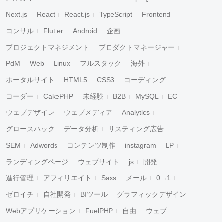
Next.js
React
React.js
TypeScript
Frontend
コンサル
Flutter
Android
企画
プロジェクトマネジメント
プロダクトマネージャー
PdM
Web
Linux
フルスタック
海外
ポータルサイト
HTML5
CSS3
コーディング
コーダー
CakePHP
未経験
B2B
MySQL
EC
ウェブデザイン
ウェブメディア
Analytics
グロースハック
データ分析
リスティング広告
SEM
Adwords
コンテンツ制作
instagram
LP
ランディングページ
ウェブサイト
js
開発
進行管理
アフィリエイト
Sass
メール
0→1
ゼロイチ
自社開発
BIツール
グラフィックデザイン
Webアプリケーション
FuelPHP
自由
ウェブ