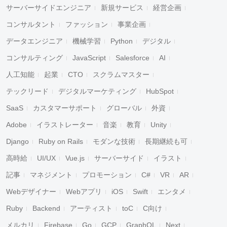
サーバーサイドエンジニア
新規サービス
経営企画
コンサルタント
ファッション
事業企画
データエンジニア
機械学習
Python
デジタル
コンサルティング
JavaScript
Salesforce
AI
人工知能
起業
CTO
スクラムマスター
テックリード
デジタルマーケティング
HubSpot
SaaS
カスタマーサポート
グローバル
外資
Adobe
イラストレーター
音楽
教育
Unity
Django
Ruby on Rails
モダンな技術
長期継続も可
高時給
UI/UX
Vue.js
サーバーサイド
イラスト
記事
マネジメント
プロモーション
C#
VR
AR
Webデザイナー
Webアプリ
iOS
Swift
エンタメ
Ruby
Backend
アーティスト
toC
C向け
メルカリ
Firebase
Go
GCP
GraphQL
Next