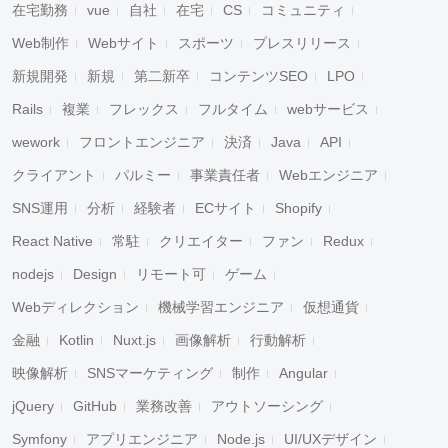
在宅勤務
vue
自社
在宅
CS
コミュニティ
Web制作
Webサイト
スポーツ
プレスリリース
新規開発
新規
第二新卒
コンテンツSEO
LPO
Rails
複業
フレックス
フルタイム
webサービス
wework
フロントエンジニア
決済
Java
API
クライアント
パルミー
事業責任者
Webエンジニア
SNS運用
分析
経験者
ECサイト
Shopify
React Native
常駐
クリエイター
ファン
Redux
nodejs
Design
リモート可
ゲーム
Webディレクション
機械学習エンジニア
仮想通貨
金融
Kotlin
Nuxt.js
画像解析
行動解析
映像解析
SNSマーケティング
制作
Angular
jQuery
GitHub
業務改善
アウトソーシング
Symfony
アプリエンジニア
Node.js
UI/UXデザイン