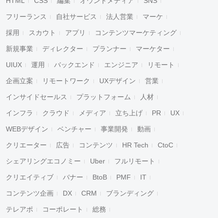
HTML
CSS
編集
オウンドメディア
SNS
フリーランス
自社サービス
法人営業
マーケ
採用
スカウト
アプリ
コンテンツマーケティング
新規事業
ディレクター
プランナー
マーケター
UIUX
運用
バックエンド
エンジニア
リモート
企画立案
リモートワーク
UXデザイン
営業
インサイドセールス
プラットフォーム
人材
インフラ
クラウド
メディア
立ち上げ
PR
UX
WEBデザイン
ベンチャー
事業開発
動画
クリエーター
広告
コンテンツ
HR Tech
CtoC
シェアリングエコノミー
Uber
フルリモート
クリエイティブ
バナー
BtoB
PMF
IT
コンテンツ企画
DX
CRM
ブランディング
テレアポ
コーポレート
総務