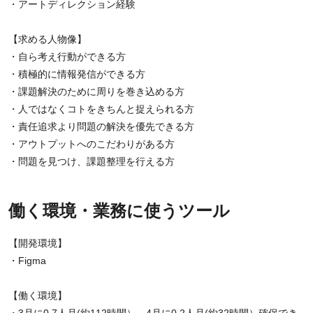
・アートディレクション経験
【求める人物像】
・自ら考え行動ができる方
・積極的に情報発信ができる方
・課題解決のために周りを巻き込める方
・人ではなくコトをきちんと捉えられる方
・責任追求より問題の解決を優先できる方
・アウトプットへのこだわりがある方
・問題を見つけ、課題整理を行える方
働く環境・業務に使うツール
【開発環境】
・Figma
【働く環境】
・3月に0.7人月(約112時間）、4月に0.2人月(約32時間）確保でき