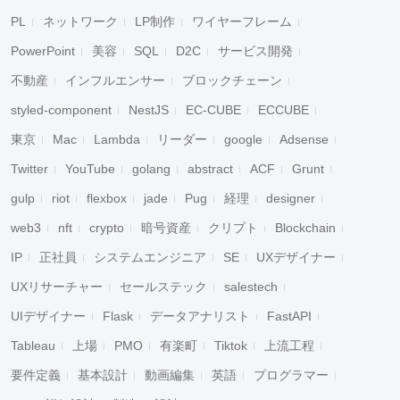
PL
ネットワーク
LP制作
ワイヤーフレーム
PowerPoint
美容
SQL
D2C
サービス開発
不動産
インフルエンサー
ブロックチェーン
styled-component
NestJS
EC-CUBE
ECCUBE
東京
Mac
Lambda
リーダー
google
Adsense
Twitter
YouTube
golang
abstract
ACF
Grunt
gulp
riot
flexbox
jade
Pug
経理
designer
web3
nft
crypto
暗号資産
クリプト
Blockchain
IP
正社員
システムエンジニア
SE
UXデザイナー
UXリサーチャー
セールステック
salestech
UIデザイナー
Flask
データアナリスト
FastAPI
Tableau
上場
PMO
有楽町
Tiktok
上流工程
要件定義
基本設計
動画編集
英語
プログラマー