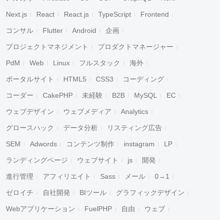
Next.js
React
React.js
TypeScript
Frontend
コンサル
Flutter
Android
企画
プロジェクトマネジメント
プロダクトマネージャー
PdM
Web
Linux
フルスタック
海外
ポータルサイト
HTML5
CSS3
コーディング
コーダー
CakePHP
未経験
B2B
MySQL
EC
ウェブデザイン
ウェブメディア
Analytics
グロースハック
データ分析
リスティング広告
SEM
Adwords
コンテンツ制作
instagram
LP
ランディングページ
ウェブサイト
js
開発
進行管理
アフィリエイト
Sass
メール
0→1
ゼロイチ
自社開発
BIツール
グラフィックデザイン
Webアプリケーション
FuelPHP
自由
ウェブ