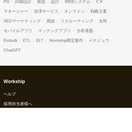
PG
詳細設計
製造
設計
WEBシステム
C＃
マネージャー
決済サービス
オンライン
戦略立案
SEOマーケティング
商談
リクルーティング
女性
モバイルアプリ
マッチングアプリ
分析基盤
Embulk
ETL
ELT
Workship限定案件
イチジュウ
ChatGPT
Workship
ヘルプ
採用担当者様へ
資料ダウンロード