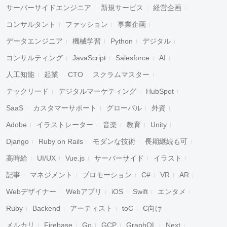
サーバーサイドエンジニア
新規サービス
経営企画
コンサルタント
ファッション
事業企画
データエンジニア
機械学習
Python
デジタル
コンサルティング
JavaScript
Salesforce
AI
人工知能
起業
CTO
スクラムマスター
テックリード
デジタルマーケティング
HubSpot
SaaS
カスタマーサポート
グローバル
外資
Adobe
イラストレーター
音楽
教育
Unity
Django
Ruby on Rails
モダンな技術
長期継続も可
高時給
UI/UX
Vue.js
サーバーサイド
イラスト
記事
マネジメント
プロモーション
C#
VR
AR
Webデザイナー
Webアプリ
iOS
Swift
エンタメ
Ruby
Backend
アーティスト
toC
C向け
メルカリ
Firebase
Go
GCP
GraphQL
Next