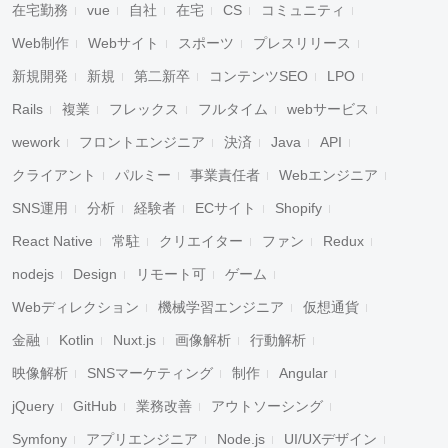
在宅勤務
vue
自社
在宅
CS
コミュニティ
Web制作
Webサイト
スポーツ
プレスリリース
新規開発
新規
第二新卒
コンテンツSEO
LPO
Rails
複業
フレックス
フルタイム
webサービス
wework
フロントエンジニア
決済
Java
API
クライアント
パルミー
事業責任者
Webエンジニア
SNS運用
分析
経験者
ECサイト
Shopify
React Native
常駐
クリエイター
ファン
Redux
nodejs
Design
リモート可
ゲーム
Webディレクション
機械学習エンジニア
仮想通貨
金融
Kotlin
Nuxt.js
画像解析
行動解析
映像解析
SNSマーケティング
制作
Angular
jQuery
GitHub
業務改善
アウトソーシング
Symfony
アプリエンジニア
Node.js
UI/UXデザイン