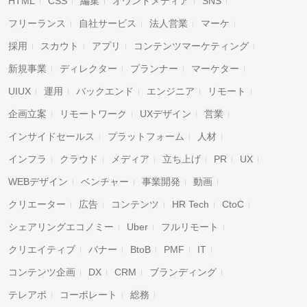
HTML
CSS
編集
オウンドメディア
SNS
フリーランス
自社サービス
法人営業
マーケ
採用
スカウト
アプリ
コンテンツマーケティング
新規事業
ディレクター
プランナー
マーケター
UIUX
運用
バックエンド
エンジニア
リモート
企画立案
リモートワーク
UXデザイン
営業
インサイドセールス
プラットフォーム
人材
インフラ
クラウド
メディア
立ち上げ
PR
UX
WEBデザイン
ベンチャー
事業開発
動画
クリエーター
広告
コンテンツ
HR Tech
CtoC
シェアリングエコノミー
Uber
フルリモート
クリエイティブ
バナー
BtoB
PMF
IT
コンテンツ企画
DX
CRM
ブランディング
テレアポ
コーポレート
総務