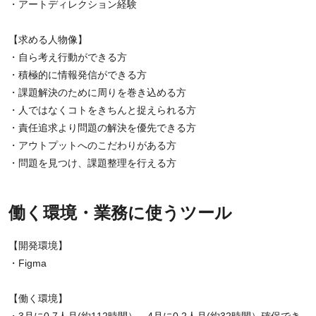
・アートディレクション経験
【求める人物像】
・自ら考え行動ができる方
・積極的に情報発信ができる方
・課題解決のために周りを巻き込める方
・人ではなくコトをきちんと捉えられる方
・責任追求より問題の解決を優先できる方
・アウトプットへのこだわりがある方
・問題を見つけ、課題整理を行える方
働く環境・業務に使うツール
【開発環境】
・Figma
【働く環境】
・3月に0.7人月(約112時間）、4月に0.2人月(約32時間）確保でき