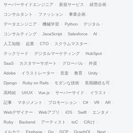
サーバーサイドエンジニア
新規サービス
経営企画
コンサルタント
ファッション
事業企画
データエンジニア
機械学習
Python
デジタル
コンサルティング
JavaScript
Salesforce
AI
人工知能
起業
CTO
スクラムマスター
テックリード
デジタルマーケティング
HubSpot
SaaS
カスタマーサポート
グローバル
外資
Adobe
イラストレーター
音楽
教育
Unity
Django
Ruby on Rails
モダンな技術
長期継続も可
高時給
UI/UX
Vue.js
サーバーサイド
イラスト
記事
マネジメント
プロモーション
C#
VR
AR
Webデザイナー
Webアプリ
iOS
Swift
エンタメ
Ruby
Backend
アーティスト
toC
C向け
メルカリ
Firebase
Go
GCP
GraphQL
Next