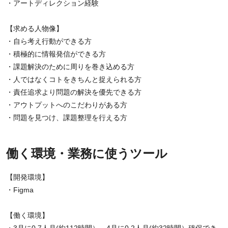
・アートディレクション経験
【求める人物像】
・自ら考え行動ができる方
・積極的に情報発信ができる方
・課題解決のために周りを巻き込める方
・人ではなくコトをきちんと捉えられる方
・責任追求より問題の解決を優先できる方
・アウトプットへのこだわりがある方
・問題を見つけ、課題整理を行える方
働く環境・業務に使うツール
【開発環境】
・Figma
【働く環境】
・3月に0.7人月(約112時間）、4月に0.2人月(約32時間）確保でき