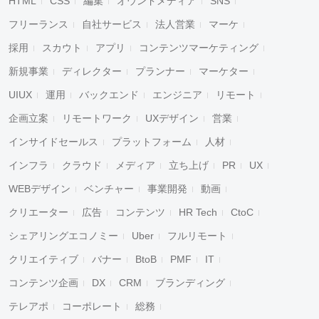
HTML
CSS
編集
オウンドメディア
SNS
フリーランス
自社サービス
法人営業
マーケ
採用
スカウト
アプリ
コンテンツマーケティング
新規事業
ディレクター
プランナー
マーケター
UIUX
運用
バックエンド
エンジニア
リモート
企画立案
リモートワーク
UXデザイン
営業
インサイドセールス
プラットフォーム
人材
インフラ
クラウド
メディア
立ち上げ
PR
UX
WEBデザイン
ベンチャー
事業開発
動画
クリエーター
広告
コンテンツ
HR Tech
CtoC
シェアリングエコノミー
Uber
フルリモート
クリエイティブ
バナー
BtoB
PMF
IT
コンテンツ企画
DX
CRM
ブランディング
テレアポ
コーポレート
総務