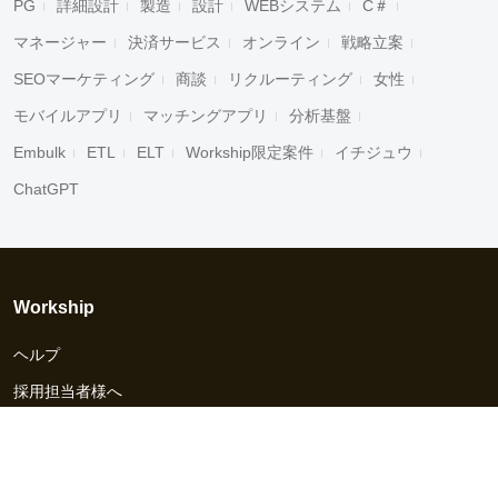
PG
詳細設計
製造
設計
WEBシステム
C＃
マネージャー
決済サービス
オンライン
戦略立案
SEOマーケティング
商談
リクルーティング
女性
モバイルアプリ
マッチングアプリ
分析基盤
Embulk
ETL
ELT
Workship限定案件
イチジュウ
ChatGPT
Workship
ヘルプ
採用担当者様へ
資料ダウンロード