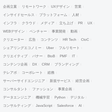
企画立案
リモートワーク
UXデザイン
営業
インサイドセールス
プラットフォーム
人材
インフラ
クラウド
メディア
立ち上げ
PR
UX
WEBデザイン
ベンチャー
事業開発
動画
クリエーター
広告
コンテンツ
HR Tech
CtoC
シェアリングエコノミー
Uber
フルリモート
クリエイティブ
バナー
BtoB
PMF
IT
コンテンツ企画
DX
CRM
ブランディング
テレアポ
コーポレート
総務
サーバーサイドエンジニア
新規サービス
経営企画
コンサルタント
ファッション
事業企画
データエンジニア
機械学習
Python
デジタル
コンサルティング
JavaScript
Salesforce
AI