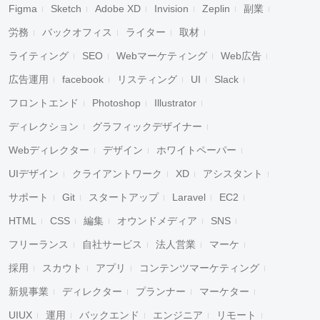
Figma
Sketch
Adobe XD
Invision
Zeplin
副業
労務
バックオフィス
ライター
取材
ライティング
SEO
Webマーケティング
Web広告
広告運用
facebook
リスティング
UI
Slack
フロントエンド
Photoshop
Illustrator
ディレクション
グラフィックデザイナー
Webディレクター
デザイン
ホワイトペーパー
UIデザイン
クライアントワーク
XD
アシスタント
サポート
Git
スタートアップ
Laravel
EC2
HTML
CSS
編集
オウンドメディア
SNS
フリーランス
自社サービス
法人営業
マーケ
採用
スカウト
アプリ
コンテンツマーケティング
新規事業
ディレクター
プランナー
マーケター
UIUX
運用
バックエンド
エンジニア
リモート