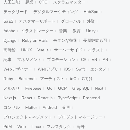
人工知能
起業
CTO
スクラムマスター
テックリード
デジタルマーケティング
HubSpot
SaaS
カスタマーサポート
グローバル
外資
Adobe
イラストレーター
音楽
教育
Unity
Django
Ruby on Rails
モダンな技術
長期継続も可
高時給
UI/UX
Vue.js
サーバーサイド
イラスト
記事
マネジメント
プロモーション
C#
VR
AR
Webデザイナー
Webアプリ
iOS
Swift
エンタメ
Ruby
Backend
アーティスト
toC
C向け
メルカリ
Firebase
Go
GCP
GraphQL
Next
Next.js
React
React.js
TypeScript
Frontend
コンサル
Flutter
Android
企画
プロジェクトマネジメント
プロダクトマネージャー
PdM
Web
Linux
フルスタック
海外