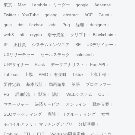
東京
Mac
Lambda
リーダー
google
Adsense
Twitter
YouTube
golang
abstract
ACF
Grunt
gulp
riot
flexbox
jade
Pug
経理
designer
web3
nft
crypto
暗号資産
クリプト
Blockchain
IP
正社員
システムエンジニア
SE
UXデザイナー
UXリサーチャー
セールステック
salestech
UIデザイナー
Flask
データアナリスト
FastAPI
Tableau
上場
PMO
有楽町
Tiktok
上流工程
要件定義
基本設計
動画編集
英語
プログラマー
PG
詳細設計
製造
設計
WEBシステム
C＃
マネージャー
決済サービス
オンライン
戦略立案
SEOマーケティング
商談
リクルーティング
女性
モバイルアプリ
マッチングアプリ
分析基盤
Embulk
ETL
ELT
Workship限定案件
イチジュウ