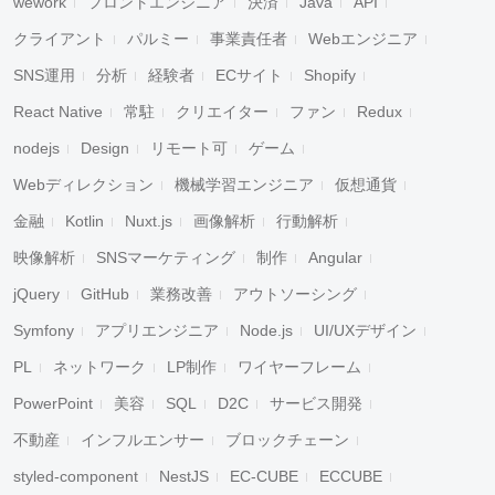
wework
フロントエンジニア
決済
Java
API
クライアント
パルミー
事業責任者
Webエンジニア
SNS運用
分析
経験者
ECサイト
Shopify
React Native
常駐
クリエイター
ファン
Redux
nodejs
Design
リモート可
ゲーム
Webディレクション
機械学習エンジニア
仮想通貨
金融
Kotlin
Nuxt.js
画像解析
行動解析
映像解析
SNSマーケティング
制作
Angular
jQuery
GitHub
業務改善
アウトソーシング
Symfony
アプリエンジニア
Node.js
UI/UXデザイン
PL
ネットワーク
LP制作
ワイヤーフレーム
PowerPoint
美容
SQL
D2C
サービス開発
不動産
インフルエンサー
ブロックチェーン
styled-component
NestJS
EC-CUBE
ECCUBE