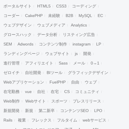
ポータルサイト
HTML5
CSS3
コーディング
コーダー
CakePHP
未経験
B2B
MySQL
EC
ウェブデザイン
ウェブメディア
Analytics
グロースハック
データ分析
リスティング広告
SEM
Adwords
コンテンツ制作
instagram
LP
ランディングページ
ウェブサイト
js
開発
進行管理
アフィリエイト
Sass
メール
0→1
ゼロイチ
自社開発
BIツール
グラフィックデザイン
Webアプリケーション
FuelPHP
自由
ウェブ
在宅勤務
vue
自社
在宅
CS
コミュニティ
Web制作
Webサイト
スポーツ
プレスリリース
新規開発
新規
第二新卒
コンテンツSEO
LPO
Rails
複業
フレックス
フルタイム
webサービス