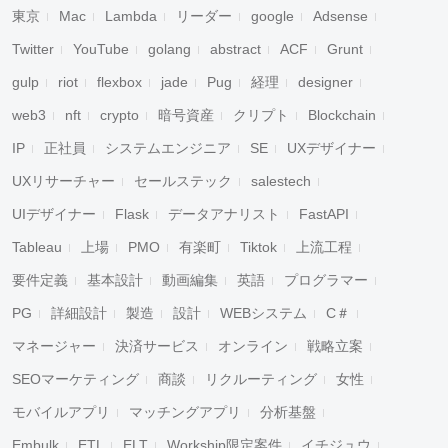
東京
Mac
Lambda
リーダー
google
Adsense
Twitter
YouTube
golang
abstract
ACF
Grunt
gulp
riot
flexbox
jade
Pug
経理
designer
web3
nft
crypto
暗号資産
クリプト
Blockchain
IP
正社員
システムエンジニア
SE
UXデザイナー
UXリサーチャー
セールステック
salestech
UIデザイナー
Flask
データアナリスト
FastAPI
Tableau
上場
PMO
有楽町
Tiktok
上流工程
要件定義
基本設計
動画編集
英語
プログラマー
PG
詳細設計
製造
設計
WEBシステム
C＃
マネージャー
決済サービス
オンライン
戦略立案
SEOマーケティング
商談
リクルーティング
女性
モバイルアプリ
マッチングアプリ
分析基盤
Embulk
ETL
ELT
Workship限定案件
イチジュウ