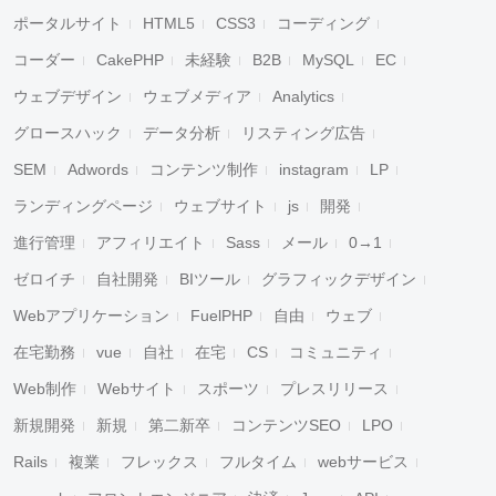
ポータルサイト
HTML5
CSS3
コーディング
コーダー
CakePHP
未経験
B2B
MySQL
EC
ウェブデザイン
ウェブメディア
Analytics
グロースハック
データ分析
リスティング広告
SEM
Adwords
コンテンツ制作
instagram
LP
ランディングページ
ウェブサイト
js
開発
進行管理
アフィリエイト
Sass
メール
0→1
ゼロイチ
自社開発
BIツール
グラフィックデザイン
Webアプリケーション
FuelPHP
自由
ウェブ
在宅勤務
vue
自社
在宅
CS
コミュニティ
Web制作
Webサイト
スポーツ
プレスリリース
新規開発
新規
第二新卒
コンテンツSEO
LPO
Rails
複業
フレックス
フルタイム
webサービス