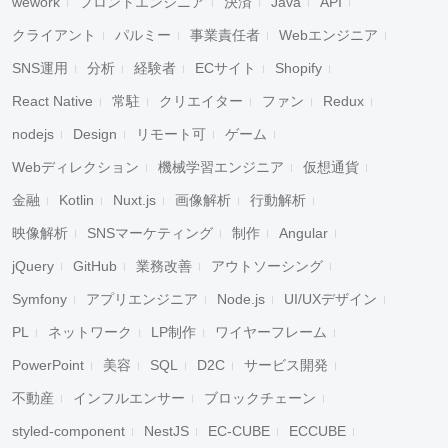
wework
フロントエンジニア
決済
Java
API
クライアント
パルミー
事業責任者
Webエンジニア
SNS運用
分析
経験者
ECサイト
Shopify
React Native
常駐
クリエイター
ファン
Redux
nodejs
Design
リモート可
ゲーム
Webディレクション
機械学習エンジニア
仮想通貨
金融
Kotlin
Nuxt.js
画像解析
行動解析
映像解析
SNSマーケティング
制作
Angular
jQuery
GitHub
業務改善
アウトソーシング
Symfony
アプリエンジニア
Node.js
UI/UXデザイン
PL
ネットワーク
LP制作
ワイヤーフレーム
PowerPoint
美容
SQL
D2C
サービス開発
不動産
インフルエンサー
ブロックチェーン
styled-component
NestJS
EC-CUBE
ECCUBE