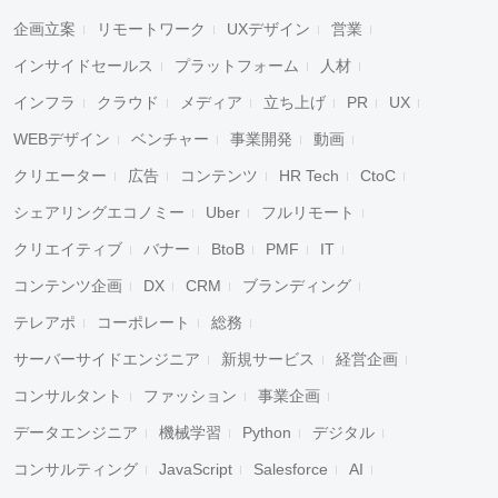
企画立案
リモートワーク
UXデザイン
営業
インサイドセールス
プラットフォーム
人材
インフラ
クラウド
メディア
立ち上げ
PR
UX
WEBデザイン
ベンチャー
事業開発
動画
クリエーター
広告
コンテンツ
HR Tech
CtoC
シェアリングエコノミー
Uber
フルリモート
クリエイティブ
バナー
BtoB
PMF
IT
コンテンツ企画
DX
CRM
ブランディング
テレアポ
コーポレート
総務
サーバーサイドエンジニア
新規サービス
経営企画
コンサルタント
ファッション
事業企画
データエンジニア
機械学習
Python
デジタル
コンサルティング
JavaScript
Salesforce
AI