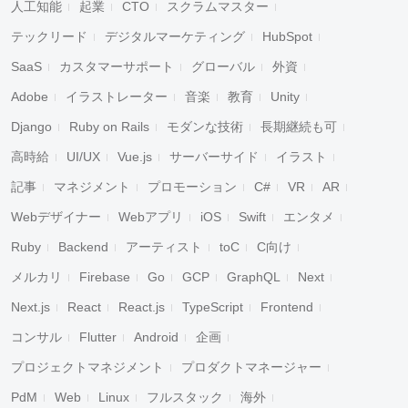
人工知能
起業
CTO
スクラムマスター
テックリード
デジタルマーケティング
HubSpot
SaaS
カスタマーサポート
グローバル
外資
Adobe
イラストレーター
音楽
教育
Unity
Django
Ruby on Rails
モダンな技術
長期継続も可
高時給
UI/UX
Vue.js
サーバーサイド
イラスト
記事
マネジメント
プロモーション
C#
VR
AR
Webデザイナー
Webアプリ
iOS
Swift
エンタメ
Ruby
Backend
アーティスト
toC
C向け
メルカリ
Firebase
Go
GCP
GraphQL
Next
Next.js
React
React.js
TypeScript
Frontend
コンサル
Flutter
Android
企画
プロジェクトマネジメント
プロダクトマネージャー
PdM
Web
Linux
フルスタック
海外