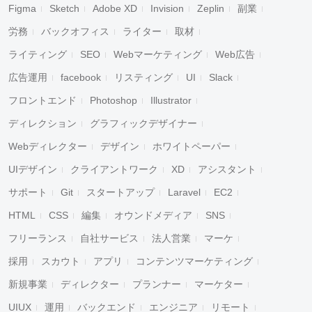
Figma
Sketch
Adobe XD
Invision
Zeplin
副業
労務
バックオフィス
ライター
取材
ライティング
SEO
Webマーケティング
Web広告
広告運用
facebook
リスティング
UI
Slack
フロントエンド
Photoshop
Illustrator
ディレクション
グラフィックデザイナー
Webディレクター
デザイン
ホワイトペーパー
UIデザイン
クライアントワーク
XD
アシスタント
サポート
Git
スタートアップ
Laravel
EC2
HTML
CSS
編集
オウンドメディア
SNS
フリーランス
自社サービス
法人営業
マーケ
採用
スカウト
アプリ
コンテンツマーケティング
新規事業
ディレクター
プランナー
マーケター
UIUX
運用
バックエンド
エンジニア
リモート