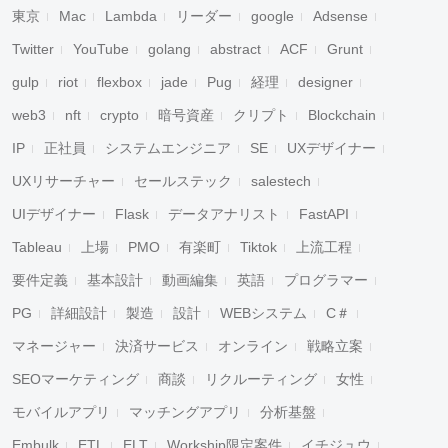
東京
Mac
Lambda
リーダー
google
Adsense
Twitter
YouTube
golang
abstract
ACF
Grunt
gulp
riot
flexbox
jade
Pug
経理
designer
web3
nft
crypto
暗号資産
クリプト
Blockchain
IP
正社員
システムエンジニア
SE
UXデザイナー
UXリサーチャー
セールステック
salestech
UIデザイナー
Flask
データアナリスト
FastAPI
Tableau
上場
PMO
有楽町
Tiktok
上流工程
要件定義
基本設計
動画編集
英語
プログラマー
PG
詳細設計
製造
設計
WEBシステム
C＃
マネージャー
決済サービス
オンライン
戦略立案
SEOマーケティング
商談
リクルーティング
女性
モバイルアプリ
マッチングアプリ
分析基盤
Embulk
ETL
ELT
Workship限定案件
イチジュウ