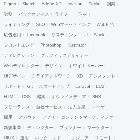
Figma
Sketch
Adobe XD
Invision
Zeplin
副業
労務
バックオフィス
ライター
取材
ライティング
SEO
Webマーケティング
Web広告
広告運用
facebook
リスティング
UI
Slack
フロントエンド
Photoshop
Illustrator
ディレクション
グラフィックデザイナー
Webディレクター
デザイン
ホワイトペーパー
UIデザイン
クライアントワーク
XD
アシスタント
サポート
Git
スタートアップ
Laravel
EC2
HTML
CSS
編集
オウンドメディア
SNS
フリーランス
自社サービス
法人営業
マーケ
採用
スカウト
アプリ
コンテンツマーケティング
新規事業
ディレクター
プランナー
マーケター
UIUX
運用
バックエンド
エンジニア
リモート