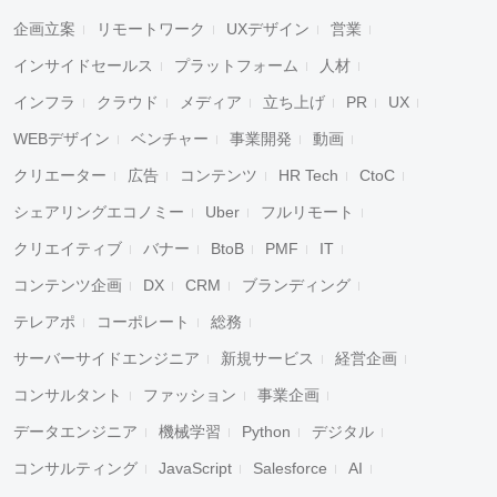
企画立案
リモートワーク
UXデザイン
営業
インサイドセールス
プラットフォーム
人材
インフラ
クラウド
メディア
立ち上げ
PR
UX
WEBデザイン
ベンチャー
事業開発
動画
クリエーター
広告
コンテンツ
HR Tech
CtoC
シェアリングエコノミー
Uber
フルリモート
クリエイティブ
バナー
BtoB
PMF
IT
コンテンツ企画
DX
CRM
ブランディング
テレアポ
コーポレート
総務
サーバーサイドエンジニア
新規サービス
経営企画
コンサルタント
ファッション
事業企画
データエンジニア
機械学習
Python
デジタル
コンサルティング
JavaScript
Salesforce
AI