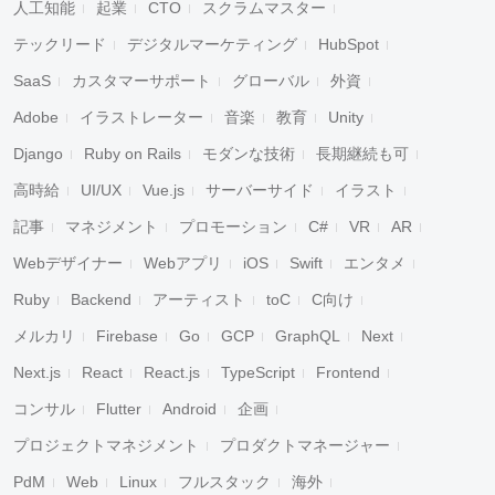
人工知能
起業
CTO
スクラムマスター
テックリード
デジタルマーケティング
HubSpot
SaaS
カスタマーサポート
グローバル
外資
Adobe
イラストレーター
音楽
教育
Unity
Django
Ruby on Rails
モダンな技術
長期継続も可
高時給
UI/UX
Vue.js
サーバーサイド
イラスト
記事
マネジメント
プロモーション
C#
VR
AR
Webデザイナー
Webアプリ
iOS
Swift
エンタメ
Ruby
Backend
アーティスト
toC
C向け
メルカリ
Firebase
Go
GCP
GraphQL
Next
Next.js
React
React.js
TypeScript
Frontend
コンサル
Flutter
Android
企画
プロジェクトマネジメント
プロダクトマネージャー
PdM
Web
Linux
フルスタック
海外