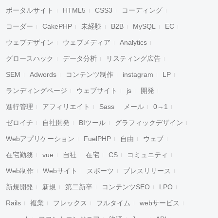
ポータルサイト
HTML5
CSS3
コーディング
コーダー
CakePHP
未経験
B2B
MySQL
EC
ウェブデザイン
ウェブメディア
Analytics
グロースハック
データ分析
リスティング広告
SEM
Adwords
コンテンツ制作
instagram
LP
ランディングページ
ウェブサイト
js
開発
進行管理
アフィリエイト
Sass
メール
0→1
ゼロイチ
自社開発
BIツール
グラフィックデザイン
Webアプリケーション
FuelPHP
自由
ウェブ
在宅勤務
vue
自社
在宅
CS
コミュニティ
Web制作
Webサイト
スポーツ
プレスリリース
新規開発
新規
第二新卒
コンテンツSEO
LPO
Rails
複業
フレックス
フルタイム
webサービス