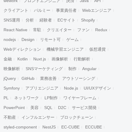
wework
フロントエンジニア
決済
Java
API
クライアント
パルミー
事業責任者
Webエンジニア
SNS運用
分析
経験者
ECサイト
Shopify
React Native
常駐
クリエイター
ファン
Redux
nodejs
Design
リモート可
ゲーム
Webディレクション
機械学習エンジニア
仮想通貨
金融
Kotlin
Nuxt.js
画像解析
行動解析
映像解析
SNSマーケティング
制作
Angular
jQuery
GitHub
業務改善
アウトソーシング
Symfony
アプリエンジニア
Node.js
UI/UXデザイン
PL
ネットワーク
LP制作
ワイヤーフレーム
PowerPoint
美容
SQL
D2C
サービス開発
不動産
インフルエンサー
ブロックチェーン
styled-component
NestJS
EC-CUBE
ECCUBE