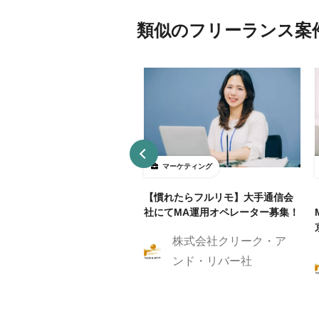
類似のフリーランス案
ーケティング
マーケティング
リモ/月50h程度】通信業界
【慣れたらフルリモ】大手通信会
RM/MAマーケティングスト
社にてMA運用オペレーター募集！
ジスト
株式会社クリーク・ア
株式会社クリーク・ア
ンド・リバー社
ンド・リバー社