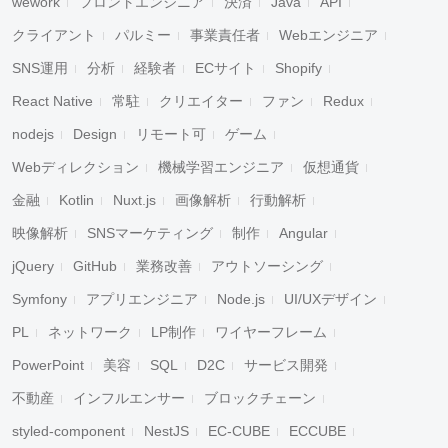
wework
フロントエンジニア
決済
Java
API
クライアント
パルミー
事業責任者
Webエンジニア
SNS運用
分析
経験者
ECサイト
Shopify
React Native
常駐
クリエイター
ファン
Redux
nodejs
Design
リモート可
ゲーム
Webディレクション
機械学習エンジニア
仮想通貨
金融
Kotlin
Nuxt.js
画像解析
行動解析
映像解析
SNSマーケティング
制作
Angular
jQuery
GitHub
業務改善
アウトソーシング
Symfony
アプリエンジニア
Node.js
UI/UXデザイン
PL
ネットワーク
LP制作
ワイヤーフレーム
PowerPoint
美容
SQL
D2C
サービス開発
不動産
インフルエンサー
ブロックチェーン
styled-component
NestJS
EC-CUBE
ECCUBE