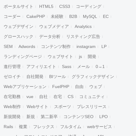
ポータルサイト
HTML5
CSS3
コーディング
コーダー
CakePHP
未経験
B2B
MySQL
EC
ウェブデザイン
ウェブメディア
Analytics
グロースハック
データ分析
リスティング広告
SEM
Adwords
コンテンツ制作
instagram
LP
ランディングページ
ウェブサイト
js
開発
進行管理
アフィリエイト
Sass
メール
0→1
ゼロイチ
自社開発
BIツール
グラフィックデザイン
Webアプリケーション
FuelPHP
自由
ウェブ
在宅勤務
vue
自社
在宅
CS
コミュニティ
Web制作
Webサイト
スポーツ
プレスリリース
新規開発
新規
第二新卒
コンテンツSEO
LPO
Rails
複業
フレックス
フルタイム
webサービス