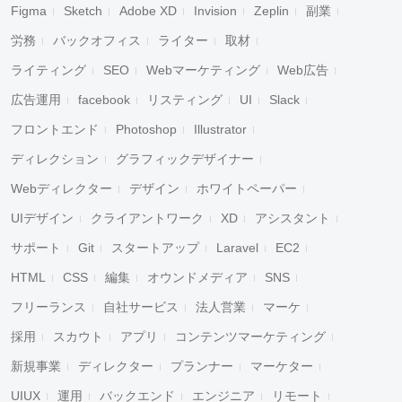
Figma
Sketch
Adobe XD
Invision
Zeplin
副業
労務
バックオフィス
ライター
取材
ライティング
SEO
Webマーケティング
Web広告
広告運用
facebook
リスティング
UI
Slack
フロントエンド
Photoshop
Illustrator
ディレクション
グラフィックデザイナー
Webディレクター
デザイン
ホワイトペーパー
UIデザイン
クライアントワーク
XD
アシスタント
サポート
Git
スタートアップ
Laravel
EC2
HTML
CSS
編集
オウンドメディア
SNS
フリーランス
自社サービス
法人営業
マーケ
採用
スカウト
アプリ
コンテンツマーケティング
新規事業
ディレクター
プランナー
マーケター
UIUX
運用
バックエンド
エンジニア
リモート