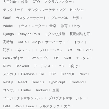
人工知能
起業
CTO
スクラムマスター
テックリード
デジタルマーケティング
HubSpot
SaaS
カスタマーサポート
グローバル
外資
Adobe
イラストレーター
音楽
教育
Unity
Django
Ruby on Rails
モダンな技術
長期継続も可
高時給
UI/UX
Vue.js
サーバーサイド
イラスト
記事
マネジメント
プロモーション
C#
VR
AR
Webデザイナー
Webアプリ
iOS
Swift
エンタメ
Ruby
Backend
アーティスト
toC
C向け
メルカリ
Firebase
Go
GCP
GraphQL
Next
Next.js
React
React.js
TypeScript
Frontend
コンサル
Flutter
Android
企画
プロジェクトマネジメント
プロダクトマネージャー
PdM
Web
Linux
フルスタック
海外