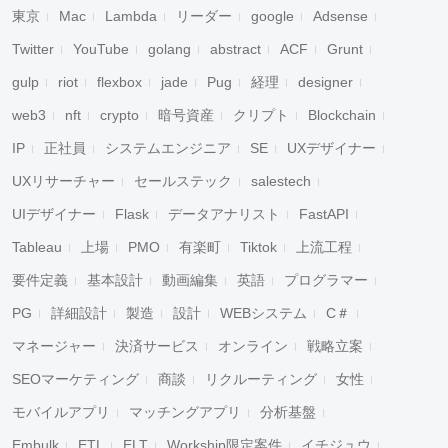
東京
Mac
Lambda
リーダー
google
Adsense
Twitter
YouTube
golang
abstract
ACF
Grunt
gulp
riot
flexbox
jade
Pug
経理
designer
web3
nft
crypto
暗号資産
クリプト
Blockchain
IP
正社員
システムエンジニア
SE
UXデザイナー
UXリサーチャー
セールステック
salestech
UIデザイナー
Flask
データアナリスト
FastAPI
Tableau
上場
PMO
有楽町
Tiktok
上流工程
要件定義
基本設計
動画編集
英語
プログラマー
PG
詳細設計
製造
設計
WEBシステム
C＃
マネージャー
決済サービス
オンライン
戦略立案
SEOマーケティング
商談
リクルーティング
女性
モバイルアプリ
マッチングアプリ
分析基盤
Embulk
ETL
ELT
Workship限定案件
イチジュウ