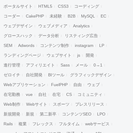
ポータルサイト
HTML5
CSS3
コーディング
コーダー
CakePHP
未経験
B2B
MySQL
EC
ウェブデザイン
ウェブメディア
Analytics
グロースハック
データ分析
リスティング広告
SEM
Adwords
コンテンツ制作
instagram
LP
ランディングページ
ウェブサイト
js
開発
進行管理
アフィリエイト
Sass
メール
0→1
ゼロイチ
自社開発
BIツール
グラフィックデザイン
Webアプリケーション
FuelPHP
自由
ウェブ
在宅勤務
vue
自社
在宅
CS
コミュニティ
Web制作
Webサイト
スポーツ
プレスリリース
新規開発
新規
第二新卒
コンテンツSEO
LPO
Rails
複業
フレックス
フルタイム
webサービス