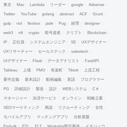
東京
Mac
Lambda
リーダー
google
Adsense
Twitter
YouTube
golang
abstract
ACF
Grunt
gulp
riot
flexbox
jade
Pug
経理
designer
web3
nft
crypto
暗号資産
クリプト
Blockchain
IP
正社員
システムエンジニア
SE
UXデザイナー
UXリサーチャー
セールステック
salestech
UIデザイナー
Flask
データアナリスト
FastAPI
Tableau
上場
PMO
有楽町
Tiktok
上流工程
要件定義
基本設計
動画編集
英語
プログラマー
PG
詳細設計
製造
設計
WEBシステム
C＃
マネージャー
決済サービス
オンライン
戦略立案
SEOマーケティング
商談
リクルーティング
女性
モバイルアプリ
マッチングアプリ
分析基盤
Embulk
ETL
ELT
Workship限定案件
イチジュウ