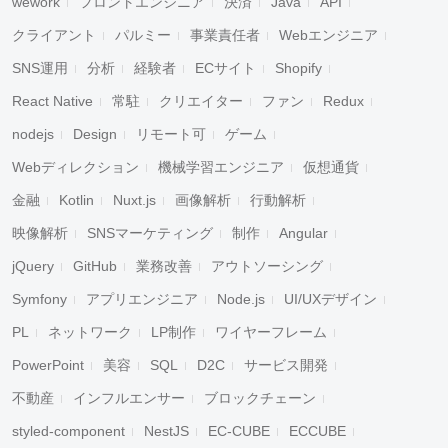
wework
フロントエンジニア
決済
Java
API
クライアント
パルミー
事業責任者
Webエンジニア
SNS運用
分析
経験者
ECサイト
Shopify
React Native
常駐
クリエイター
ファン
Redux
nodejs
Design
リモート可
ゲーム
Webディレクション
機械学習エンジニア
仮想通貨
金融
Kotlin
Nuxt.js
画像解析
行動解析
映像解析
SNSマーケティング
制作
Angular
jQuery
GitHub
業務改善
アウトソーシング
Symfony
アプリエンジニア
Node.js
UI/UXデザイン
PL
ネットワーク
LP制作
ワイヤーフレーム
PowerPoint
美容
SQL
D2C
サービス開発
不動産
インフルエンサー
ブロックチェーン
styled-component
NestJS
EC-CUBE
ECCUBE