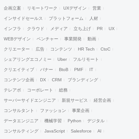
企画立案
リモートワーク
UXデザイン
営業
インサイドセールス
プラットフォーム
人材
インフラ
クラウド
メディア
立ち上げ
PR
UX
WEBデザイン
ベンチャー
事業開発
動画
クリエーター
広告
コンテンツ
HR Tech
CtoC
シェアリングエコノミー
Uber
フルリモート
クリエイティブ
バナー
BtoB
PMF
IT
コンテンツ企画
DX
CRM
ブランディング
テレアポ
コーポレート
総務
サーバーサイドエンジニア
新規サービス
経営企画
コンサルタント
ファッション
事業企画
データエンジニア
機械学習
Python
デジタル
コンサルティング
JavaScript
Salesforce
AI