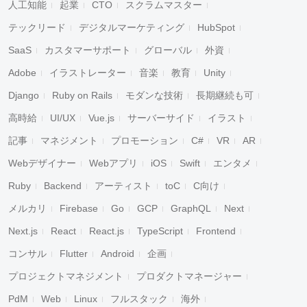
人工知能
起業
CTO
スクラムマスター
テックリード
デジタルマーケティング
HubSpot
SaaS
カスタマーサポート
グローバル
外資
Adobe
イラストレーター
音楽
教育
Unity
Django
Ruby on Rails
モダンな技術
長期継続も可
高時給
UI/UX
Vue.js
サーバーサイド
イラスト
記事
マネジメント
プロモーション
C#
VR
AR
Webデザイナー
Webアプリ
iOS
Swift
エンタメ
Ruby
Backend
アーティスト
toC
C向け
メルカリ
Firebase
Go
GCP
GraphQL
Next
Next.js
React
React.js
TypeScript
Frontend
コンサル
Flutter
Android
企画
プロジェクトマネジメント
プロダクトマネージャー
PdM
Web
Linux
フルスタック
海外