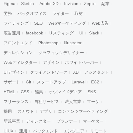
Figma
Sketch
Adobe XD
Invision
Zeplin
副業
労務
バックオフィス
ライター
取材
ライティング
SEO
Webマーケティング
Web広告
広告運用
facebook
リスティング
UI
Slack
フロントエンド
Photoshop
Illustrator
ディレクション
グラフィックデザイナー
Webディレクター
デザイン
ホワイトペーパー
UIデザイン
クライアントワーク
XD
アシスタント
サポート
Git
スタートアップ
Laravel
EC2
HTML
CSS
編集
オウンドメディア
SNS
フリーランス
自社サービス
法人営業
マーケ
採用
スカウト
アプリ
コンテンツマーケティング
新規事業
ディレクター
プランナー
マーケター
UIUX
運用
バックエンド
エンジニア
リモート