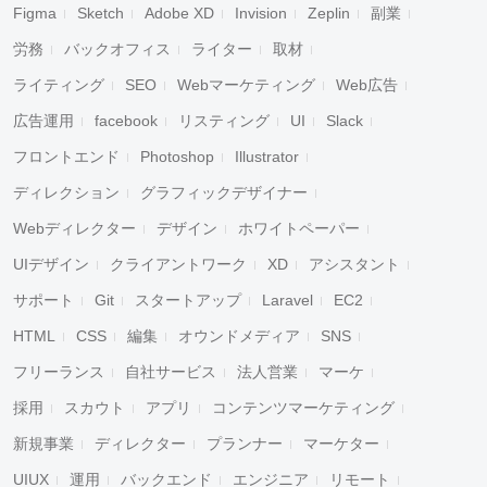
Figma
Sketch
Adobe XD
Invision
Zeplin
副業
労務
バックオフィス
ライター
取材
ライティング
SEO
Webマーケティング
Web広告
広告運用
facebook
リスティング
UI
Slack
フロントエンド
Photoshop
Illustrator
ディレクション
グラフィックデザイナー
Webディレクター
デザイン
ホワイトペーパー
UIデザイン
クライアントワーク
XD
アシスタント
サポート
Git
スタートアップ
Laravel
EC2
HTML
CSS
編集
オウンドメディア
SNS
フリーランス
自社サービス
法人営業
マーケ
採用
スカウト
アプリ
コンテンツマーケティング
新規事業
ディレクター
プランナー
マーケター
UIUX
運用
バックエンド
エンジニア
リモート