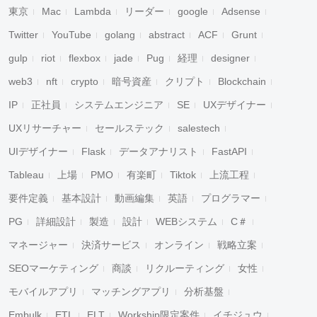
東京
Mac
Lambda
リーダー
google
Adsense
Twitter
YouTube
golang
abstract
ACF
Grunt
gulp
riot
flexbox
jade
Pug
経理
designer
web3
nft
crypto
暗号資産
クリプト
Blockchain
IP
正社員
システムエンジニア
SE
UXデザイナー
UXリサーチャー
セールステック
salestech
UIデザイナー
Flask
データアナリスト
FastAPI
Tableau
上場
PMO
有楽町
Tiktok
上流工程
要件定義
基本設計
動画編集
英語
プログラマー
PG
詳細設計
製造
設計
WEBシステム
C＃
マネージャー
決済サービス
オンライン
戦略立案
SEOマーケティング
商談
リクルーティング
女性
モバイルアプリ
マッチングアプリ
分析基盤
Embulk
ETL
ELT
Workship限定案件
イチジュウ