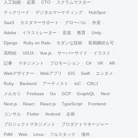
人工知能
起業
CTO
スクラムマスター
テックリード
デジタルマーケティング
HubSpot
SaaS
カスタマーサポート
グローバル
外資
Adobe
イラストレーター
音楽
教育
Unity
Django
Ruby on Rails
モダンな技術
長期継続も可
高時給
UI/UX
Vue.js
サーバーサイド
イラスト
記事
マネジメント
プロモーション
C#
VR
AR
Webデザイナー
Webアプリ
iOS
Swift
エンタメ
Ruby
Backend
アーティスト
toC
C向け
メルカリ
Firebase
Go
GCP
GraphQL
Next
Next.js
React
React.js
TypeScript
Frontend
コンサル
Flutter
Android
企画
プロジェクトマネジメント
プロダクトマネージャー
PdM
Web
Linux
フルスタック
海外