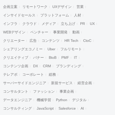
企画立案
リモートワーク
UXデザイン
営業
インサイドセールス
プラットフォーム
人材
インフラ
クラウド
メディア
立ち上げ
PR
UX
WEBデザイン
ベンチャー
事業開発
動画
クリエーター
広告
コンテンツ
HR Tech
CtoC
シェアリングエコノミー
Uber
フルリモート
クリエイティブ
バナー
BtoB
PMF
IT
コンテンツ企画
DX
CRM
ブランディング
テレアポ
コーポレート
総務
サーバーサイドエンジニア
新規サービス
経営企画
コンサルタント
ファッション
事業企画
データエンジニア
機械学習
Python
デジタル
コンサルティング
JavaScript
Salesforce
AI