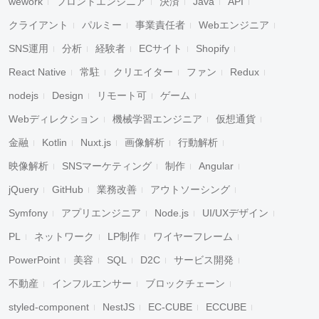
wework
フロントエンジニア
決済
Java
API
クライアント
パルミー
事業責任者
Webエンジニア
SNS運用
分析
経験者
ECサイト
Shopify
React Native
常駐
クリエイター
ファン
Redux
nodejs
Design
リモート可
ゲーム
Webディレクション
機械学習エンジニア
仮想通貨
金融
Kotlin
Nuxt.js
画像解析
行動解析
映像解析
SNSマーケティング
制作
Angular
jQuery
GitHub
業務改善
アウトソーシング
Symfony
アプリエンジニア
Node.js
UI/UXデザイン
PL
ネットワーク
LP制作
ワイヤーフレーム
PowerPoint
美容
SQL
D2C
サービス開発
不動産
インフルエンサー
ブロックチェーン
styled-component
NestJS
EC-CUBE
ECCUBE