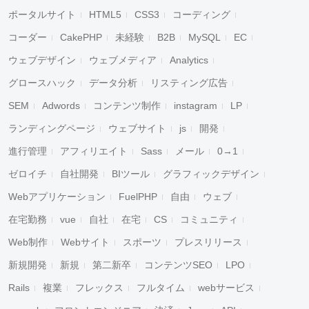
ポータルサイト
HTML5
CSS3
コーディング
コーダー
CakePHP
未経験
B2B
MySQL
EC
ウェブデザイン
ウェブメディア
Analytics
グロースハック
データ分析
リスティング広告
SEM
Adwords
コンテンツ制作
instagram
LP
ランディングページ
ウェブサイト
js
開発
進行管理
アフィリエイト
Sass
メール
0→1
ゼロイチ
自社開発
BIツール
グラフィックデザイン
Webアプリケーション
FuelPHP
自由
ウェブ
在宅勤務
vue
自社
在宅
CS
コミュニティ
Web制作
Webサイト
スポーツ
プレスリリース
新規開発
新規
第二新卒
コンテンツSEO
LPO
Rails
複業
フレックス
フルタイム
webサービス