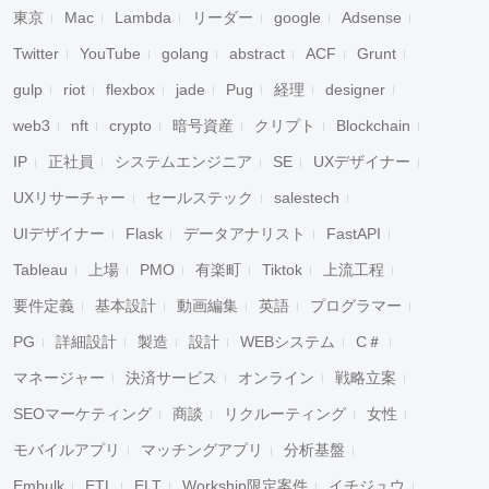
東京
Mac
Lambda
リーダー
google
Adsense
Twitter
YouTube
golang
abstract
ACF
Grunt
gulp
riot
flexbox
jade
Pug
経理
designer
web3
nft
crypto
暗号資産
クリプト
Blockchain
IP
正社員
システムエンジニア
SE
UXデザイナー
UXリサーチャー
セールステック
salestech
UIデザイナー
Flask
データアナリスト
FastAPI
Tableau
上場
PMO
有楽町
Tiktok
上流工程
要件定義
基本設計
動画編集
英語
プログラマー
PG
詳細設計
製造
設計
WEBシステム
C＃
マネージャー
決済サービス
オンライン
戦略立案
SEOマーケティング
商談
リクルーティング
女性
モバイルアプリ
マッチングアプリ
分析基盤
Embulk
ETL
ELT
Workship限定案件
イチジュウ