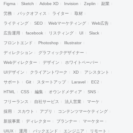
Figma
Sketch
Adobe XD
Invision
Zeplin
副業
労務
バックオフィス
ライター
取材
ライティング
SEO
Webマーケティング
Web広告
広告運用
facebook
リスティング
UI
Slack
フロントエンド
Photoshop
Illustrator
ディレクション
グラフィックデザイナー
Webディレクター
デザイン
ホワイトペーパー
UIデザイン
クライアントワーク
XD
アシスタント
サポート
Git
スタートアップ
Laravel
EC2
HTML
CSS
編集
オウンドメディア
SNS
フリーランス
自社サービス
法人営業
マーケ
採用
スカウト
アプリ
コンテンツマーケティング
新規事業
ディレクター
プランナー
マーケター
UIUX
運用
バックエンド
エンジニア
リモート