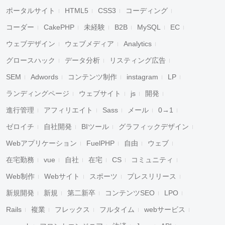
ポータルサイト
HTML5
CSS3
コーディング
コーダー
CakePHP
未経験
B2B
MySQL
EC
ウェブデザイン
ウェブメディア
Analytics
グロースハック
データ分析
リスティング広告
SEM
Adwords
コンテンツ制作
instagram
LP
ランディングページ
ウェブサイト
js
開発
進行管理
アフィリエイト
Sass
メール
0→1
ゼロイチ
自社開発
BIツール
グラフィックデザイン
Webアプリケーション
FuelPHP
自由
ウェブ
在宅勤務
vue
自社
在宅
CS
コミュニティ
Web制作
Webサイト
スポーツ
プレスリリース
新規開発
新規
第二新卒
コンテンツSEO
LPO
Rails
複業
フレックス
フルタイム
webサービス