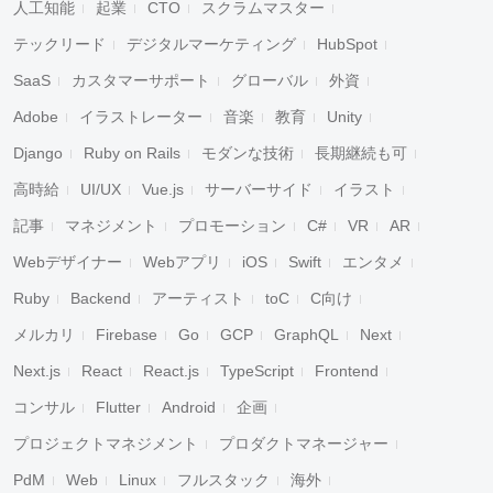
人工知能
起業
CTO
スクラムマスター
テックリード
デジタルマーケティング
HubSpot
SaaS
カスタマーサポート
グローバル
外資
Adobe
イラストレーター
音楽
教育
Unity
Django
Ruby on Rails
モダンな技術
長期継続も可
高時給
UI/UX
Vue.js
サーバーサイド
イラスト
記事
マネジメント
プロモーション
C#
VR
AR
Webデザイナー
Webアプリ
iOS
Swift
エンタメ
Ruby
Backend
アーティスト
toC
C向け
メルカリ
Firebase
Go
GCP
GraphQL
Next
Next.js
React
React.js
TypeScript
Frontend
コンサル
Flutter
Android
企画
プロジェクトマネジメント
プロダクトマネージャー
PdM
Web
Linux
フルスタック
海外