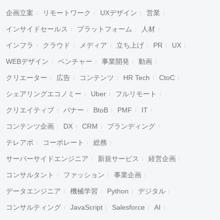
企画立案
リモートワーク
UXデザイン
営業
インサイドセールス
プラットフォーム
人材
インフラ
クラウド
メディア
立ち上げ
PR
UX
WEBデザイン
ベンチャー
事業開発
動画
クリエーター
広告
コンテンツ
HR Tech
CtoC
シェアリングエコノミー
Uber
フルリモート
クリエイティブ
バナー
BtoB
PMF
IT
コンテンツ企画
DX
CRM
ブランディング
テレアポ
コーポレート
総務
サーバーサイドエンジニア
新規サービス
経営企画
コンサルタント
ファッション
事業企画
データエンジニア
機械学習
Python
デジタル
コンサルティング
JavaScript
Salesforce
AI