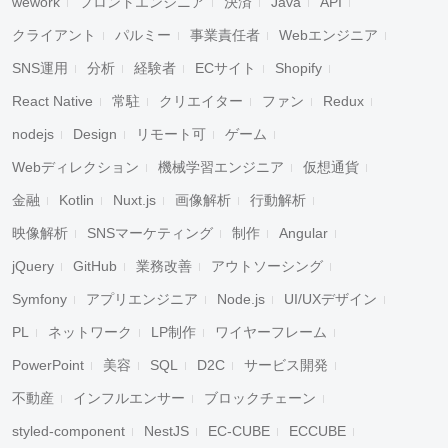
wework
フロントエンジニア
決済
Java
API
クライアント
パルミー
事業責任者
Webエンジニア
SNS運用
分析
経験者
ECサイト
Shopify
React Native
常駐
クリエイター
ファン
Redux
nodejs
Design
リモート可
ゲーム
Webディレクション
機械学習エンジニア
仮想通貨
金融
Kotlin
Nuxt.js
画像解析
行動解析
映像解析
SNSマーケティング
制作
Angular
jQuery
GitHub
業務改善
アウトソーシング
Symfony
アプリエンジニア
Node.js
UI/UXデザイン
PL
ネットワーク
LP制作
ワイヤーフレーム
PowerPoint
美容
SQL
D2C
サービス開発
不動産
インフルエンサー
ブロックチェーン
styled-component
NestJS
EC-CUBE
ECCUBE