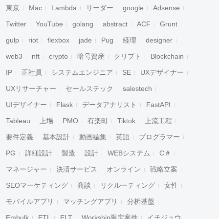
東京
Mac
Lambda
リーダー
google
Adsense
Twitter
YouTube
golang
abstract
ACF
Grunt
gulp
riot
flexbox
jade
Pug
経理
designer
web3
nft
crypto
暗号資産
クリプト
Blockchain
IP
正社員
システムエンジニア
SE
UXデザイナー
UXリサーチャー
セールステック
salestech
UIデザイナー
Flask
データアナリスト
FastAPI
Tableau
上場
PMO
有楽町
Tiktok
上流工程
要件定義
基本設計
動画編集
英語
プログラマー
PG
詳細設計
製造
設計
WEBシステム
C＃
マネージャー
決済サービス
オンライン
戦略立案
SEOマーケティング
商談
リクルーティング
女性
モバイルアプリ
マッチングアプリ
分析基盤
Embulk
ETL
ELT
Workship限定案件
イチジュウ