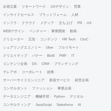
企画立案
リモートワーク
UXデザイン
営業
インサイドセールス
プラットフォーム
人材
インフラ
クラウド
メディア
立ち上げ
PR
UX
WEBデザイン
ベンチャー
事業開発
動画
クリエーター
広告
コンテンツ
HR Tech
CtoC
シェアリングエコノミー
Uber
フルリモート
クリエイティブ
バナー
BtoB
PMF
IT
コンテンツ企画
DX
CRM
ブランディング
テレアポ
コーポレート
総務
サーバーサイドエンジニア
新規サービス
経営企画
コンサルタント
ファッション
事業企画
データエンジニア
機械学習
Python
デジタル
コンサルティング
JavaScript
Salesforce
AI