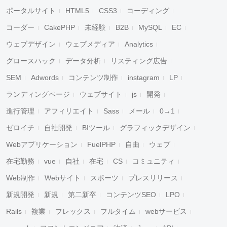
ポータルサイト
HTML5
CSS3
コーディング
コーダー
CakePHP
未経験
B2B
MySQL
EC
ウェブデザイン
ウェブメディア
Analytics
グロースハック
データ分析
リスティング広告
SEM
Adwords
コンテンツ制作
instagram
LP
ランディングページ
ウェブサイト
js
開発
進行管理
アフィリエイト
Sass
メール
0→1
ゼロイチ
自社開発
BIツール
グラフィックデザイン
Webアプリケーション
FuelPHP
自由
ウェブ
在宅勤務
vue
自社
在宅
CS
コミュニティ
Web制作
Webサイト
スポーツ
プレスリリース
新規開発
新規
第二新卒
コンテンツSEO
LPO
Rails
複業
フレックス
フルタイム
webサービス