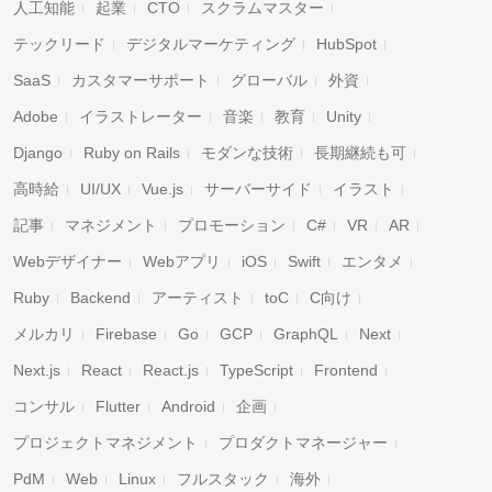
人工知能
起業
CTO
スクラムマスター
テックリード
デジタルマーケティング
HubSpot
SaaS
カスタマーサポート
グローバル
外資
Adobe
イラストレーター
音楽
教育
Unity
Django
Ruby on Rails
モダンな技術
長期継続も可
高時給
UI/UX
Vue.js
サーバーサイド
イラスト
記事
マネジメント
プロモーション
C#
VR
AR
Webデザイナー
Webアプリ
iOS
Swift
エンタメ
Ruby
Backend
アーティスト
toC
C向け
メルカリ
Firebase
Go
GCP
GraphQL
Next
Next.js
React
React.js
TypeScript
Frontend
コンサル
Flutter
Android
企画
プロジェクトマネジメント
プロダクトマネージャー
PdM
Web
Linux
フルスタック
海外