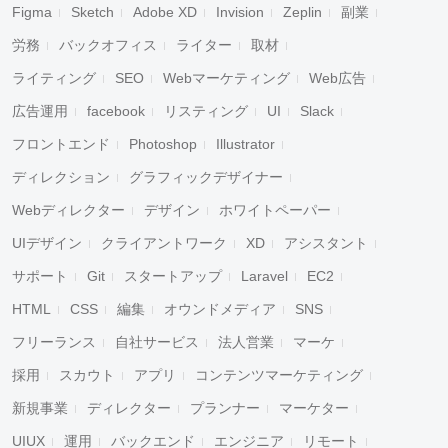
Figma
Sketch
Adobe XD
Invision
Zeplin
副業
労務
バックオフィス
ライター
取材
ライティング
SEO
Webマーケティング
Web広告
広告運用
facebook
リスティング
UI
Slack
フロントエンド
Photoshop
Illustrator
ディレクション
グラフィックデザイナー
Webディレクター
デザイン
ホワイトペーパー
UIデザイン
クライアントワーク
XD
アシスタント
サポート
Git
スタートアップ
Laravel
EC2
HTML
CSS
編集
オウンドメディア
SNS
フリーランス
自社サービス
法人営業
マーケ
採用
スカウト
アプリ
コンテンツマーケティング
新規事業
ディレクター
プランナー
マーケター
UIUX
運用
バックエンド
エンジニア
リモート