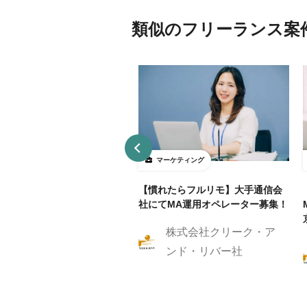
類似のフリーランス案
ーケティング
マーケティング
リモ/月50h程度】通信業界
【慣れたらフルリモ】大手通信会
RM/MAマーケティングスト
社にてMA運用オペレーター募集！
ジスト
株式会社クリーク・ア
株式会社クリーク・ア
ンド・リバー社
ンド・リバー社