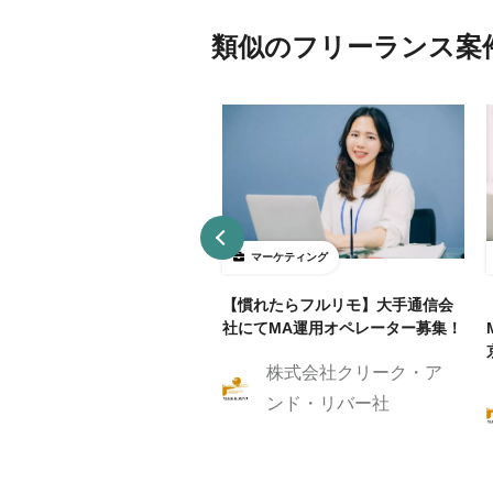
類似のフリーランス案
ーケティング
マーケティング
リモ/月50h程度】通信業界
【慣れたらフルリモ】大手通信会
RM/MAマーケティングスト
社にてMA運用オペレーター募集！
ジスト
株式会社クリーク・ア
株式会社クリーク・ア
ンド・リバー社
ンド・リバー社