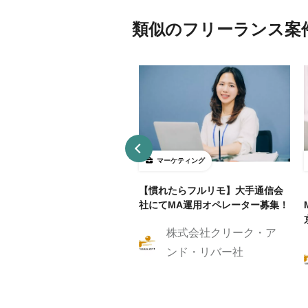
類似のフリーランス案
ーケティング
マーケティング
リモ/月50h程度】通信業界
【慣れたらフルリモ】大手通信会
RM/MAマーケティングスト
社にてMA運用オペレーター募集！
ジスト
株式会社クリーク・ア
株式会社クリーク・ア
ンド・リバー社
ンド・リバー社