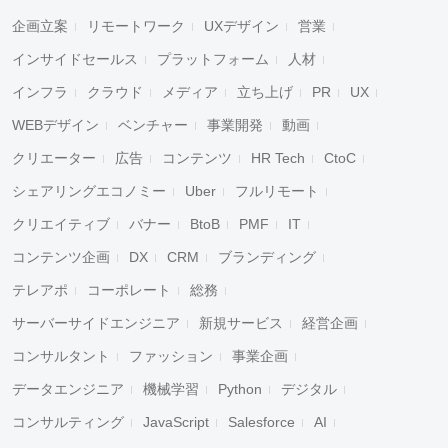
企画立案
リモートワーク
UXデザイン
営業
インサイドセールス
プラットフォーム
人材
インフラ
クラウド
メディア
立ち上げ
PR
UX
WEBデザイン
ベンチャー
事業開発
動画
クリエーター
広告
コンテンツ
HR Tech
CtoC
シェアリングエコノミー
Uber
フルリモート
クリエイティブ
バナー
BtoB
PMF
IT
コンテンツ企画
DX
CRM
ブランディング
テレアポ
コーポレート
総務
サーバーサイドエンジニア
新規サービス
経営企画
コンサルタント
ファッション
事業企画
データエンジニア
機械学習
Python
デジタル
コンサルティング
JavaScript
Salesforce
AI