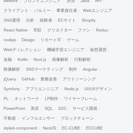
wework
フロントエンジニア
決済
Java
API
クライアント
パルミー
事業責任者
Webエンジニア
SNS運用
分析
経験者
ECサイト
Shopify
React Native
常駐
クリエイター
ファン
Redux
nodejs
Design
リモート可
ゲーム
Webディレクション
機械学習エンジニア
仮想通貨
金融
Kotlin
Nuxt.js
画像解析
行動解析
映像解析
SNSマーケティング
制作
Angular
jQuery
GitHub
業務改善
アウトソーシング
Symfony
アプリエンジニア
Node.js
UI/UXデザイン
PL
ネットワーク
LP制作
ワイヤーフレーム
PowerPoint
美容
SQL
D2C
サービス開発
不動産
インフルエンサー
ブロックチェーン
styled-component
NestJS
EC-CUBE
ECCUBE