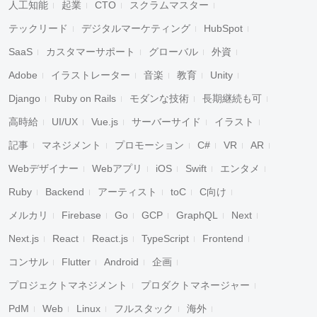
人工知能
起業
CTO
スクラムマスター
テックリード
デジタルマーケティング
HubSpot
SaaS
カスタマーサポート
グローバル
外資
Adobe
イラストレーター
音楽
教育
Unity
Django
Ruby on Rails
モダンな技術
長期継続も可
高時給
UI/UX
Vue.js
サーバーサイド
イラスト
記事
マネジメント
プロモーション
C#
VR
AR
Webデザイナー
Webアプリ
iOS
Swift
エンタメ
Ruby
Backend
アーティスト
toC
C向け
メルカリ
Firebase
Go
GCP
GraphQL
Next
Next.js
React
React.js
TypeScript
Frontend
コンサル
Flutter
Android
企画
プロジェクトマネジメント
プロダクトマネージャー
PdM
Web
Linux
フルスタック
海外