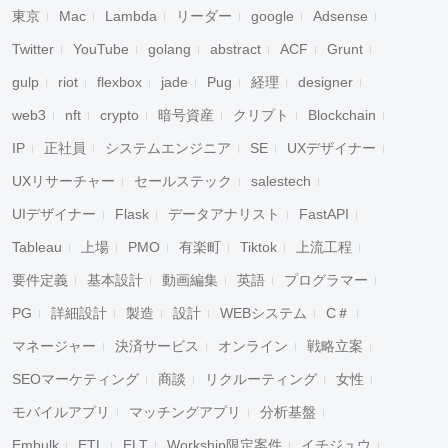
東京
Mac
Lambda
リーダー
google
Adsense
Twitter
YouTube
golang
abstract
ACF
Grunt
gulp
riot
flexbox
jade
Pug
経理
designer
web3
nft
crypto
暗号資産
クリプト
Blockchain
IP
正社員
システムエンジニア
SE
UXデザイナー
UXリサーチャー
セールステック
salestech
UIデザイナー
Flask
データアナリスト
FastAPI
Tableau
上場
PMO
有楽町
Tiktok
上流工程
要件定義
基本設計
動画編集
英語
プログラマー
PG
詳細設計
製造
設計
WEBシステム
C＃
マネージャー
決済サービス
オンライン
戦略立案
SEOマーケティング
商談
リクルーティング
女性
モバイルアプリ
マッチングアプリ
分析基盤
Embulk
ETL
ELT
Workship限定案件
イチジュウ