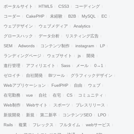
ポータルサイト
HTML5
CSS3
コーディング
コーダー
CakePHP
未経験
B2B
MySQL
EC
ウェブデザイン
ウェブメディア
Analytics
グロースハック
データ分析
リスティング広告
SEM
Adwords
コンテンツ制作
instagram
LP
ランディングページ
ウェブサイト
js
開発
進行管理
アフィリエイト
Sass
メール
0→1
ゼロイチ
自社開発
BIツール
グラフィックデザイン
Webアプリケーション
FuelPHP
自由
ウェブ
在宅勤務
vue
自社
在宅
CS
コミュニティ
Web制作
Webサイト
スポーツ
プレスリリース
新規開発
新規
第二新卒
コンテンツSEO
LPO
Rails
複業
フレックス
フルタイム
webサービス