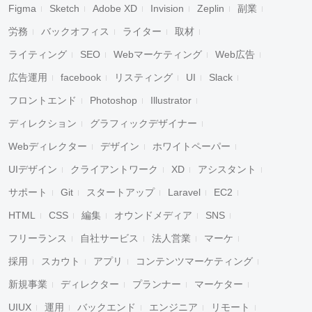
Figma
Sketch
Adobe XD
Invision
Zeplin
副業
労務
バックオフィス
ライター
取材
ライティング
SEO
Webマーケティング
Web広告
広告運用
facebook
リスティング
UI
Slack
フロントエンド
Photoshop
Illustrator
ディレクション
グラフィックデザイナー
Webディレクター
デザイン
ホワイトペーパー
UIデザイン
クライアントワーク
XD
アシスタント
サポート
Git
スタートアップ
Laravel
EC2
HTML
CSS
編集
オウンドメディア
SNS
フリーランス
自社サービス
法人営業
マーケ
採用
スカウト
アプリ
コンテンツマーケティング
新規事業
ディレクター
プランナー
マーケター
UIUX
運用
バックエンド
エンジニア
リモート