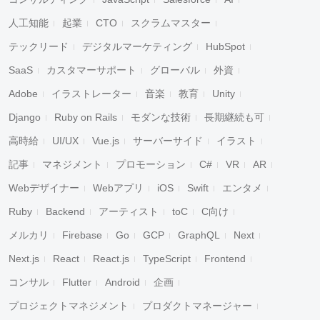
人工知能
起業
CTO
スクラムマスター
テックリード
デジタルマーケティング
HubSpot
SaaS
カスタマーサポート
グローバル
外資
Adobe
イラストレーター
音楽
教育
Unity
Django
Ruby on Rails
モダンな技術
長期継続も可
高時給
UI/UX
Vue.js
サーバーサイド
イラスト
記事
マネジメント
プロモーション
C#
VR
AR
Webデザイナー
Webアプリ
iOS
Swift
エンタメ
Ruby
Backend
アーティスト
toC
C向け
メルカリ
Firebase
Go
GCP
GraphQL
Next
Next.js
React
React.js
TypeScript
Frontend
コンサル
Flutter
Android
企画
プロジェクトマネジメント
プロダクトマネージャー