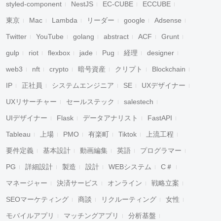
styled-component
NestJS
EC-CUBE
ECCUBE
東京
Mac
Lambda
リーダー
google
Adsense
Twitter
YouTube
golang
abstract
ACF
Grunt
gulp
riot
flexbox
jade
Pug
経理
designer
web3
nft
crypto
暗号資産
クリプト
Blockchain
IP
正社員
システムエンジニア
SE
UXデザイナー
UXリサーチャー
セールステック
salestech
UIデザイナー
Flask
データアナリスト
FastAPI
Tableau
上場
PMO
有楽町
Tiktok
上流工程
要件定義
基本設計
動画編集
英語
プログラマー
PG
詳細設計
製造
設計
WEBシステム
C＃
マネージャー
決済サービス
オンライン
戦略立案
SEOマーケティング
商談
リクルーティング
女性
モバイルアプリ
マッチングアプリ
分析基盤