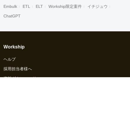
Embulk
ETL
ELT
Workship限定案件
イチジュウ
ChatGPT
Workship
ヘルプ
採用担当者様へ
資料ダウンロード
その他のサービス
Workship EVENT
Workship MAGAZINE
Workship CAREER