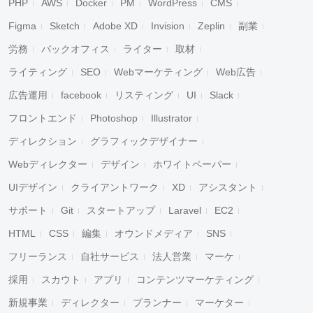
PHP
AWS
Docker
PM
WordPress
CMS
Figma
Sketch
Adobe XD
Invision
Zeplin
副業
労務
バックオフィス
ライター
取材
ライティング
SEO
Webマーケティング
Web広告
広告運用
facebook
リスティング
UI
Slack
フロントエンド
Photoshop
Illustrator
ディレクション
グラフィックデザイナー
Webディレクター
デザイン
ホワイトペーパー
UIデザイン
クライアントワーク
XD
アシスタント
サポート
Git
スタートアップ
Laravel
EC2
HTML
CSS
編集
オウンドメディア
SNS
フリーランス
自社サービス
法人営業
マーケ
採用
スカウト
アプリ
コンテンツマーケティング
新規事業
ディレクター
プランナー
マーケター