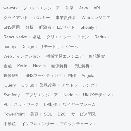
wework
フロントエンジニア
決済
Java
API
クライアント
パルミー
事業責任者
Webエンジニア
SNS運用
分析
経験者
ECサイト
Shopify
React Native
常駐
クリエイター
ファン
Redux
nodejs
Design
リモート可
ゲーム
Webディレクション
機械学習エンジニア
仮想通貨
金融
Kotlin
Nuxt.js
画像解析
行動解析
映像解析
SNSマーケティング
制作
Angular
jQuery
GitHub
業務改善
アウトソーシング
Symfony
アプリエンジニア
Node.js
UI/UXデザイン
PL
ネットワーク
LP制作
ワイヤーフレーム
PowerPoint
美容
SQL
D2C
サービス開発
不動産
インフルエンサー
ブロックチェーン