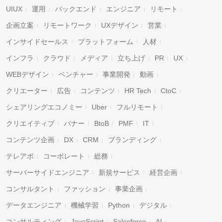
UIUX
運用
バックエンド
エンジニア
リモート
企画立案
リモートワーク
UXデザイン
営業
インサイドセールス
プラットフォーム
人材
インフラ
クラウド
メディア
立ち上げ
PR
UX
WEBデザイン
ベンチャー
事業開発
動画
クリエーター
広告
コンテンツ
HR Tech
CtoC
シェアリングエコノミー
Uber
フルリモート
クリエイティブ
バナー
BtoB
PMF
IT
コンテンツ企画
DX
CRM
ブランディング
テレアポ
コーポレート
総務
サーバーサイドエンジニア
新規サービス
経営企画
コンサルタント
ファッション
事業企画
データエンジニア
機械学習
Python
デジタル
コンサルティング
JavaScript
Salesforce
AI