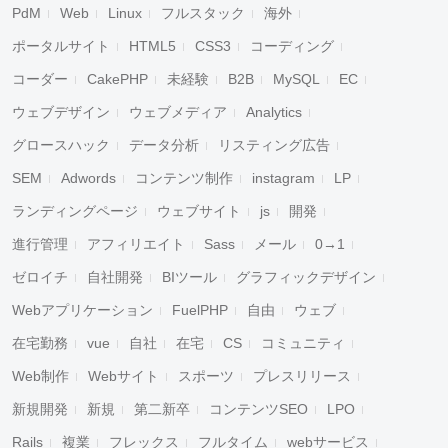
PdM
Web
Linux
フルスタック
海外
ポータルサイト
HTML5
CSS3
コーディング
コーダー
CakePHP
未経験
B2B
MySQL
EC
ウェブデザイン
ウェブメディア
Analytics
グロースハック
データ分析
リスティング広告
SEM
Adwords
コンテンツ制作
instagram
LP
ランディングページ
ウェブサイト
js
開発
進行管理
アフィリエイト
Sass
メール
0→1
ゼロイチ
自社開発
BIツール
グラフィックデザイン
Webアプリケーション
FuelPHP
自由
ウェブ
在宅勤務
vue
自社
在宅
CS
コミュニティ
Web制作
Webサイト
スポーツ
プレスリリース
新規開発
新規
第二新卒
コンテンツSEO
LPO
Rails
複業
フレックス
フルタイム
webサービス